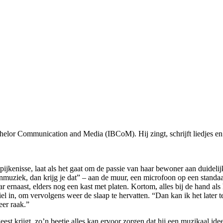
helor Communication and Media (IBCoM). Hij zingt, schrijft liedjes en s
ijkenisse, laat als het gaat om de passie van haar bewoner aan duidelij
uziek, dan krijg je dat” – aan de muur, een microfoon op een standaar
naast, elders nog een kast met platen. Kortom, alles bij de hand als hij
iel in, om vervolgens weer de slaap te hervatten. “Dan kan ik het later t
eer raak.”
t krijgt, zo’n beetje alles kan ervoor zorgen dat hij een muzikaal ideet