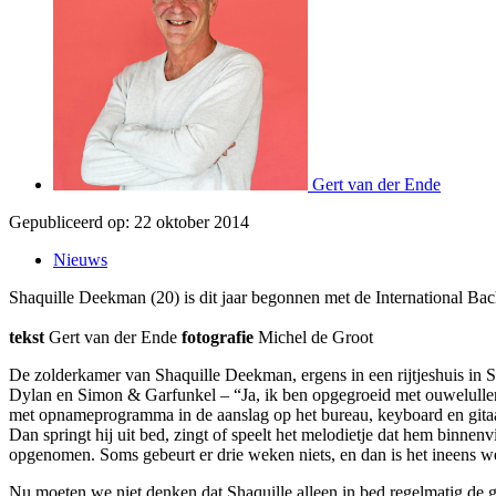
Gert van der Ende
Gepubliceerd op:
22 oktober 2014
Nieuws
Shaquille Deekman (20) is dit jaar begonnen met de International Bac
tekst
Gert van der Ende
fotografie
Michel de Groot
De zolderkamer van Shaquille Deekman, ergens in een rijtjeshuis in Sp
Dylan en Simon & Garfunkel – “Ja, ik ben opgegroeid met ouwelullenm
met opnameprogramma in de aanslag op het bureau, keyboard en gitaar er
Dan springt hij uit bed, zingt of speelt het melodietje dat hem binnenv
opgenomen. Soms gebeurt er drie weken niets, en dan is het ineens w
Nu moeten we niet denken dat Shaquille alleen in bed regelmatig de gees