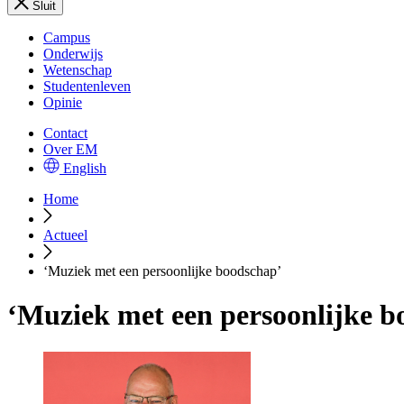
Sluit
Campus
Onderwijs
Wetenschap
Studentenleven
Opinie
Contact
Over EM
English
Home
Actueel
‘Muziek met een persoonlijke boodschap’
‘Muziek met een persoonlijke b