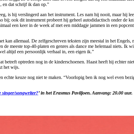
, en dat schrijf ik dan op.”
eg, is hij verslingerd aan het instrument. Les nam hij nooit, maar hij le
o bij; ook dit instrument probeert hij geheel autodidactisch onder de kni
 minimaal een keer in de week af met een middagje jammen in een popcen
, het kan allemaal. De zelfgeschreven teksten zijn meestal in het Engels
 de meeste top-40-platen en genres als dance me helemaal niets. Ik wi
el altijd een persoonlijk verhaal in, een eigen ik.”
at betreft optreden nog in de kinderschoenen. Haast heeft hij echter nie
t het wijs.
 een echte keuze nog niet te maken. “Voorlopig ben ik nog wel even bezi
e singer/songwriter?
’ in het Erasmus Paviljoen. Aanvang: 20.00 uur.