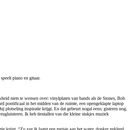
peelt piano en gitaar.
kheid niets te wensen over: vinylplaten van bands als de Stones, Bob
d pontificaal in het midden van de ruimte, een opengeklapte laptop
 plotseling inspiratie krijgt. En dat gebeurt nogal eens; gisteren nog.
erugluisteren. Ik heb tientallen van die kleine stukjes muziek
je krijgt. “Zo zag ik laatst een meisje aan het water, donker gekleed,