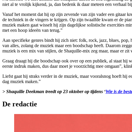
niet al te vrolijk kijkend, ja, dan bedenk ik daar meteen een verhaal bij
Vanaf het moment dat hij op zijn zevende van zijn vader een gitaar kre
de techniek in de vingers te krijgen. Op zijn twaalfde kwam er de pian
muziek maken gaat wisselt hij zijn dagelijkse solistische exercities
met een hoop ideeën van terug.”
Aan specifieke genres bindt hij zich niet: folk, rock, jazz, blues, pop
van alles, zolang de muziek maar een boodschap heeft. Daarom zeggen
muziek is een mix van stijlen, de Shaquille-mix zeg maar, maar er zit w
Graag draagt hij die boodschap ook over op een publiek, al staat hij w
eerste indruk maken, dus daar moet je voorzichtig mee omgaan”, klink
Liefst gaat hij straks verder in de muziek, maar vooralsnog hoeft hij
dag muziek maken.”
> Shaquille Deekman treedt op 23 oktober op tijdens ‘
Wie is de best
De redactie