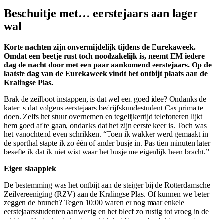
Beschuitje met… eerstejaars aan lager
wal
Korte nachten zijn onvermijdelijk tijdens de Eurekaweek.
Omdat een beetje rust toch noodzakelijk is, neemt EM iedere
dag de nacht door met een paar aankomend eerstejaars. Op de
laatste dag van de Eurekaweek vindt het ontbijt plaats aan de
Kralingse Plas.
Brak de zeilboot instappen, is dat wel een goed idee? Ondanks de
kater is dat volgens eerstejaars bedrijfskundestudent Cas prima te
doen. Zelfs het stuur overnemen en tegelijkertijd telefoneren lijkt
hem goed af te gaan, ondanks dat het zijn eerste keer is. Toch was
het vanochtend even schrikken. “Toen ik wakker werd gemaakt in
de sporthal stapte ik zo één of ander busje in. Pas tien minuten later
besefte ik dat ik niet wist waar het busje me eigenlijk heen bracht.”
Eigen slaapplek
De bestemming was het ontbijt aan de steiger bij de Rotterdamsche
Zeilvereeniging (RZV) aan de Kralingse Plas. Of kunnen we beter
zeggen de brunch? Tegen 10:00 waren er nog maar enkele
eerstejaarsstudenten aanwezig en het bleef zo rustig tot vroeg in de