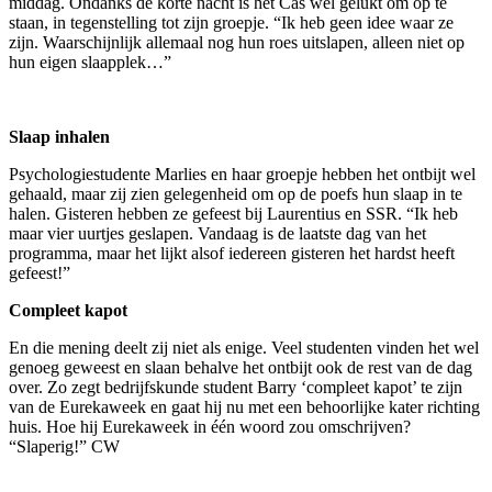
middag. Ondanks de korte nacht is het Cas wel gelukt om op te
staan, in tegenstelling tot zijn groepje. “Ik heb geen idee waar ze
zijn. Waarschijnlijk allemaal nog hun roes uitslapen, alleen niet op
hun eigen slaapplek…”
Slaap inhalen
Psychologiestudente Marlies en haar groepje hebben het ontbijt wel
gehaald, maar zij zien gelegenheid om op de poefs hun slaap in te
halen. Gisteren hebben ze gefeest bij Laurentius en SSR. “Ik heb
maar vier uurtjes geslapen. Vandaag is de laatste dag van het
programma, maar het lijkt alsof iedereen gisteren het hardst heeft
gefeest!”
Compleet kapot
En die mening deelt zij niet als enige. Veel studenten vinden het wel
genoeg geweest en slaan behalve het ontbijt ook de rest van de dag
over. Zo zegt bedrijfskunde student Barry ‘compleet kapot’ te zijn
van de Eurekaweek en gaat hij nu met een behoorlijke kater richting
huis. Hoe hij Eurekaweek in één woord zou omschrijven?
“Slaperig!” CW