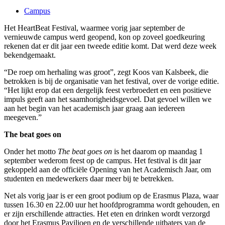
Campus
Het HeartBeat Festival, waarmee vorig jaar september de
vernieuwde campus werd geopend, kon op zoveel goedkeuring
rekenen dat er dit jaar een tweede editie komt. Dat werd deze week
bekendgemaakt.
“De roep om herhaling was groot”, zegt Koos van Kalsbeek, die
betrokken is bij de organisatie van het festival, over de vorige editie.
“Het lijkt erop dat een dergelijk feest verbroedert en een positieve
impuls geeft aan het saamhorigheidsgevoel. Dat gevoel willen we
aan het begin van het academisch jaar graag aan iedereen
meegeven.”
The beat goes on
Onder het motto
The beat goes on
is het daarom op maandag 1
september wederom feest op de campus. Het festival is dit jaar
gekoppeld aan de officiële Opening van het Academisch Jaar, om
studenten en medewerkers daar meer bij te betrekken.
Net als vorig jaar is er een groot podium op de Erasmus Plaza, waar
tussen 16.30 en 22.00 uur het hoofdprogramma wordt gehouden, en
er zijn erschillende attracties. Het eten en drinken wordt verzorgd
door het Erasmus Paviljoen en de verschillende uitbaters van de