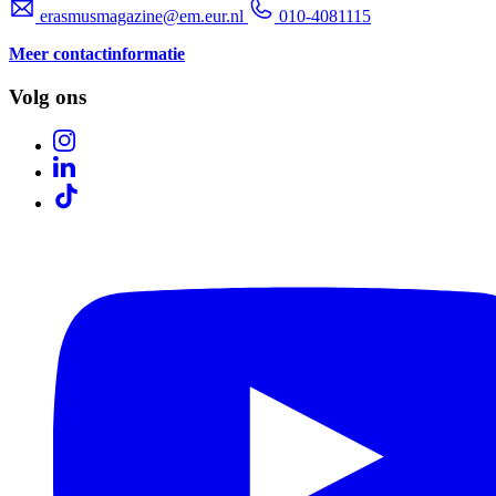
erasmusmagazine@em.eur.nl
010-4081115
Meer contactinformatie
Volg ons