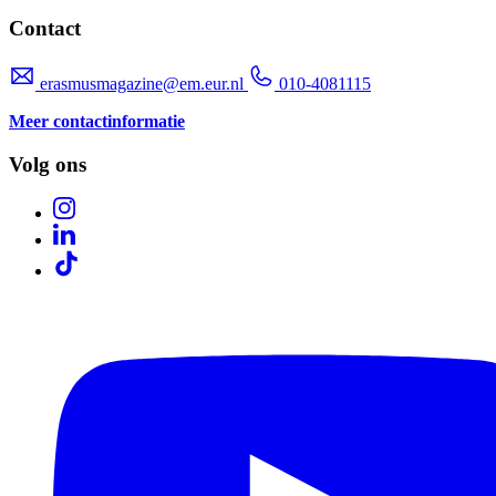
Contact
erasmusmagazine@em.eur.nl
010-4081115
Meer contactinformatie
Volg ons