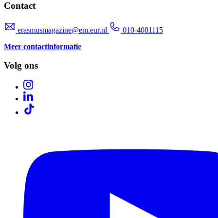
Contact
erasmusmagazine@em.eur.nl
010-4081115
Meer contactinformatie
Volg ons