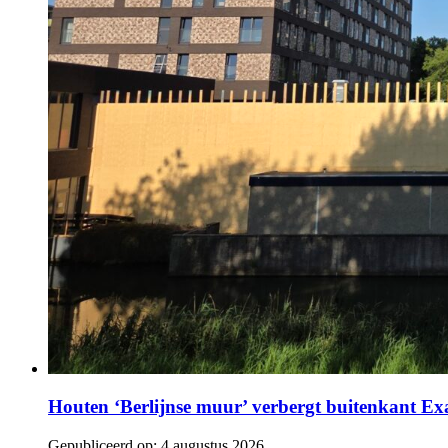
Houten ‘Berlijnse muur’ verbergt buitenkant E
Gepubliceerd op:
4 augustus 2026