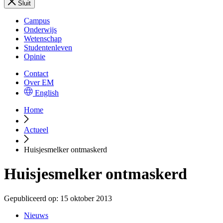
Sluit
Campus
Onderwijs
Wetenschap
Studentenleven
Opinie
Contact
Over EM
English
Home
Actueel
Huisjesmelker ontmaskerd
Huisjesmelker ontmaskerd
Gepubliceerd op:
15 oktober 2013
Nieuws