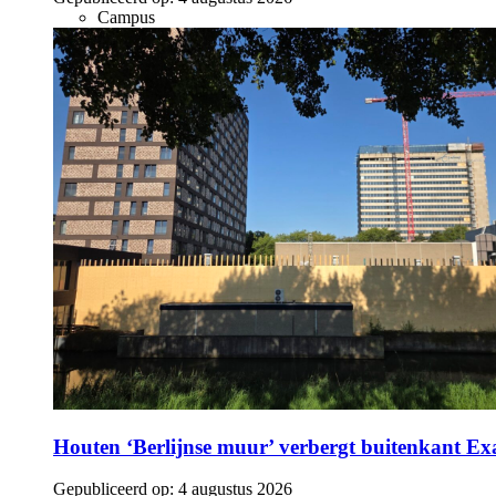
Campus
Houten ‘Berlijnse muur’ verbergt buitenkant E
Gepubliceerd op:
4 augustus 2026