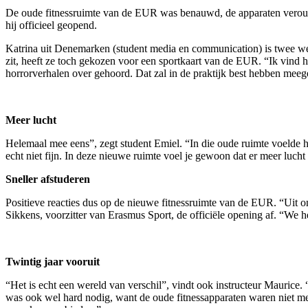
De oude fitnessruimte van de EUR was benauwd, de apparaten veroude
hij officieel geopend.
Katrina uit Denemarken (student media en communication) is twee w
zit, heeft ze toch gekozen voor een sportkaart van de EUR. “Ik vind h
horrorverhalen over gehoord. Dat zal in de praktijk best hebben mee
Meer lucht
Helemaal mee eens”, zegt student Emiel. “In die oude ruimte voelde he
echt niet fijn. In deze nieuwe ruimte voel je gewoon dat er meer lucht 
Sneller afstuderen
Positieve reacties dus op de nieuwe fitnessruimte van de EUR. “Uit on
Sikkens, voorzitter van Erasmus Sport, de officiële opening af. “We h
Twintig jaar vooruit
“Het is echt een wereld van verschil”, vindt ook instructeur Maurice.
was ook wel hard nodig, want de oude fitnessapparaten waren niet me