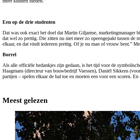
meer kunnen bieden.”
Een op de drie studenten
Dat was ook exact het doel dat Martin Giljamse, marketingmanager bi
dat wel zo prettig. Die zitten nu niet meer zo opeengepakt tussen de 
elkaar, en dat vindt iedereen prettig. Of je nu man of vrouw bent.” Met
Borrel
Als alle officiële bedankjes zijn gedaan, is het tijd voor de symboli
Haagmans (directeur van bouwbedrijf Vaessen), Daniël Sikkens (voorz
partijen – spelen elkaar de bal toe en moeten een voor een scoren. En 
Meest gelezen