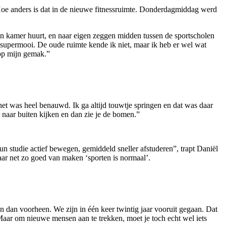
oe anders is dat in de nieuwe fitnessruimte. Donderdagmiddag werd
 kamer huurt, en naar eigen zeggen midden tussen de sportscholen
t supermooi. De oude ruimte kende ik niet, maar ik heb er wel wat
 op mijn gemak.”
 het was heel benauwd. Ik ga altijd touwtje springen en dat was daar
er naar buiten kijken en dan zie je de bomen.”
un studie actief bewegen, gemiddeld sneller afstuderen”, trapt Daniël
aar net zo goed van maken ‘sporten is normaal’.
n dan voorheen. We zijn in één keer twintig jaar vooruit gegaan. Dat
aar om nieuwe mensen aan te trekken, moet je toch echt wel iets