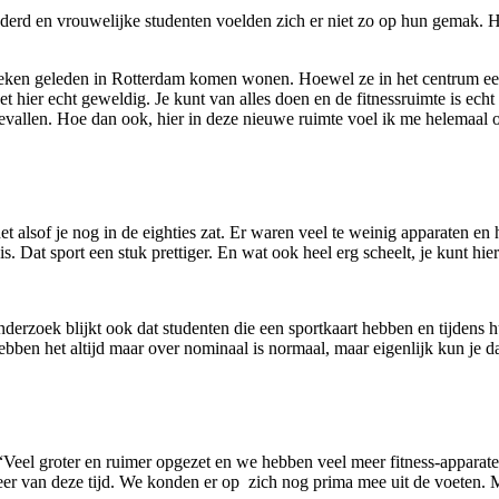
rd en vrouwelijke studenten voelden zich er niet zo op hun gemak. H
eken geleden in Rotterdam komen wonen. Hoewel ze in het centrum een
et hier echt geweldig. Je kunt van alles doen en de fitnessruimte is ech
gevallen. Hoe dan ook, hier in deze nieuwe ruimte voel ik me helemaal
t alsof je nog in de eighties zat. Er waren veel te weinig apparaten en
is. Dat sport een stuk prettiger. En wat ook heel erg scheelt, je kunt hi
derzoek blijkt ook dat studenten die een sportkaart hebben en tijdens h
ebben het altijd maar over nominaal is normaal, maar eigenlijk kun je d
 “Veel groter en ruimer opgezet en we hebben veel meer fitness-apparate
er van deze tijd. We konden er op zich nog prima mee uit de voeten. M