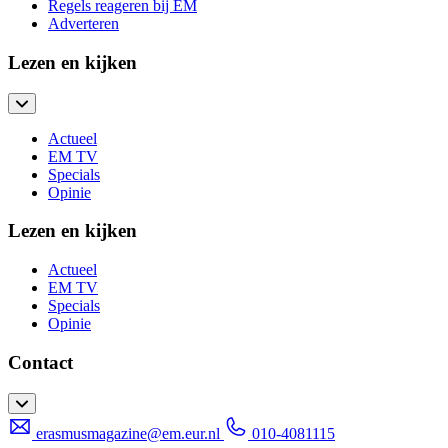
Regels reageren bij EM
Adverteren
Lezen en kijken
Actueel
EM TV
Specials
Opinie
Lezen en kijken
Actueel
EM TV
Specials
Opinie
Contact
erasmusmagazine@em.eur.nl
010-4081115