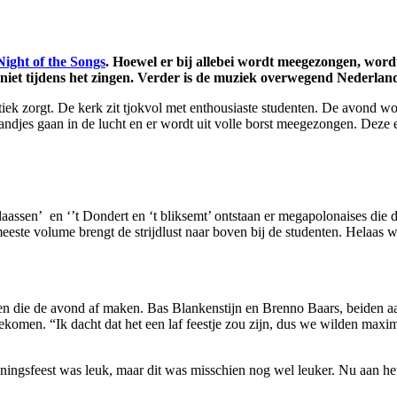
Night of the Songs
. Hoewel er bij allebei wordt meegezongen, wordt
niet tijdens het zingen. Verder is de muziek overwegend Nederland
tiek zorgt. De kerk zit tjokvol met enthousiaste studenten. De avond wo
andjes gaan in de lucht en er wordt uit volle borst meegezongen. Deze 
laassen’ en ‘’t Dondert en ‘t bliksemt’ ontstaan er megapolonaises die 
este volume brengt de strijdlust naar boven bij de studenten. Helaas 
noten die de avond af maken. Bas Blankenstijn en Brenno Baars, beiden a
komen. “Ik dacht dat het een laf feestje zou zijn, dus we wilden maxima
ningsfeest was leuk, maar dit was misschien nog wel leuker. Nu aan het 