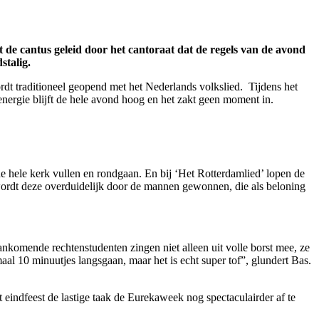
 de cantus geleid door het cantoraat dat de regels van de avond
stalig.
rdt traditioneel geopend met het Nederlands volkslied. Tijdens het
energie blijft de hele avond hoog en het zakt geen moment in.
de hele kerk vullen en rondgaan. En bij ‘Het Rotterdamlied’ lopen de
wordt deze overduidelijk door de mannen gewonnen, die als beloning
ankomende rechtenstudenten zingen niet alleen uit volle borst mee, ze
al 10 minuutjes langsgaan, maar het is echt super tof”, glundert Bas.
eindfeest de lastige taak de Eurekaweek nog spectaculairder af te