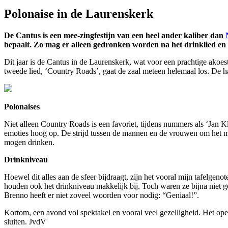
Polonaise in de Laurenskerk
De Cantus is een mee-zingfestijn van een heel ander kaliber dan
bepaalt. Zo mag er alleen gedronken worden na het drinklied en 
Dit jaar is de Cantus in de Laurenskerk, wat voor een prachtige akoes
tweede lied, ‘Country Roads’, gaat de zaal meteen helemaal los. De h
Polonaises
Niet alleen Country Roads is een favoriet, tijdens nummers als ‘Jan K
emoties hoog op. De strijd tussen de mannen en de vrouwen om het me
mogen drinken.
Drinkniveau
Hoewel dit alles aan de sfeer bijdraagt, zijn het vooral mijn tafelge
houden ook het drinkniveau makkelijk bij. Toch waren ze bijna niet ge
Brenno heeft er niet zoveel woorden voor nodig: “Geniaal!”.
Kortom, een avond vol spektakel en vooral veel gezelligheid. Het ope
sluiten. JvdV