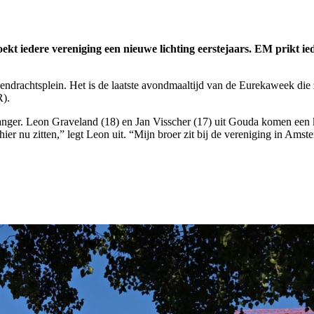
t iedere vereniging een nieuwe lichting eerstejaars. EM prikt i
ndrachtsplein. Het is de laatste avondmaaltijd van de Eurekaweek die ze
R).
kganger. Leon Graveland (18) en Jan Visscher (17) uit Gouda komen een
 hier nu zitten,” legt Leon uit. “Mijn broer zit bij de vereniging in Amst