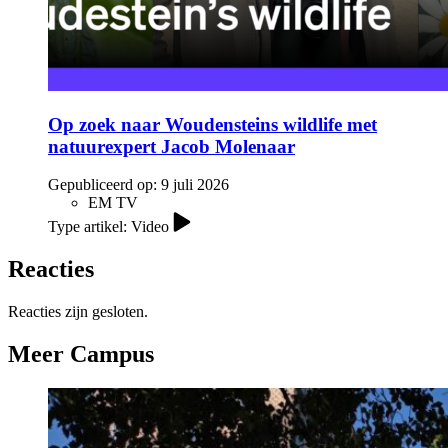
Op zoek naar Woudensteins wildlife met
natuurexpert Jacob Molenaar
Gepubliceerd op:
9 juli 2026
EM TV
Type artikel: Video
Reacties
Reacties zijn gesloten.
Meer Campus