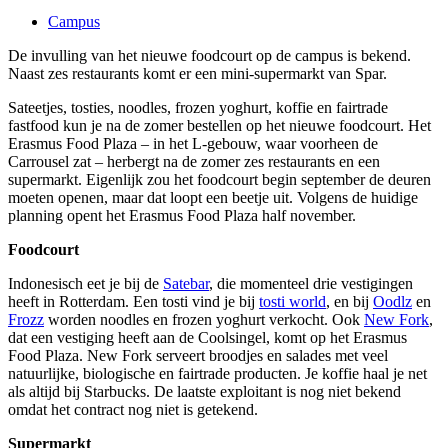
Campus
De invulling van het nieuwe foodcourt op de campus is bekend.
Naast zes restaurants komt er een mini-supermarkt van Spar.
Sateetjes, tosties, noodles, frozen yoghurt, koffie en fairtrade
fastfood kun je na de zomer bestellen op het nieuwe foodcourt. Het
Erasmus Food Plaza – in het L-gebouw, waar voorheen de
Carrousel zat – herbergt na de zomer zes restaurants en een
supermarkt. Eigenlijk zou het foodcourt begin september de deuren
moeten openen, maar dat loopt een beetje uit. Volgens de huidige
planning opent het Erasmus Food Plaza half november.
Foodcourt
Indonesisch eet je bij de
Satebar
, die momenteel drie vestigingen
heeft in Rotterdam. Een tosti vind je bij
tosti world
, en bij
Oodlz
en
Frozz
worden noodles en frozen yoghurt verkocht. Ook
New Fork
,
dat een vestiging heeft aan de Coolsingel, komt op het Erasmus
Food Plaza. New Fork serveert broodjes en salades met veel
natuurlijke, biologische en fairtrade producten. Je koffie haal je net
als altijd bij Starbucks. De laatste exploitant is nog niet bekend
omdat het contract nog niet is getekend.
Supermarkt