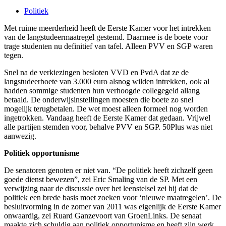
Politiek
Met ruime meerderheid heeft de Eerste Kamer voor het intrekken
van de langstudeermaatregel gestemd. Daarmee is de boete voor
trage studenten nu definitief van tafel. Alleen PVV en SGP waren
tegen.
Snel na de verkiezingen besloten VVD en PvdA dat ze de
langstudeerboete van 3.000 euro alsnog wilden intrekken, ook al
hadden sommige studenten hun verhoogde collegegeld allang
betaald. De onderwijsinstellingen moesten die boete zo snel
mogelijk terugbetalen. De wet moest alleen formeel nog worden
ingetrokken. Vandaag heeft de Eerste Kamer dat gedaan. Vrijwel
alle partijen stemden voor, behalve PVV en SGP. 50Plus was niet
aanwezig.
Politiek opportunisme
De senatoren genoten er niet van. “De politiek heeft zichzelf geen
goede dienst bewezen”, zei Eric Smaling van de SP. Met een
verwijzing naar de discussie over het leenstelsel zei hij dat de
politiek een brede basis moet zoeken voor ‘nieuwe maatregelen’. De
besluitvorming in de zomer van 2011 was eigenlijk de Eerste Kamer
onwaardig, zei Ruard Ganzevoort van GroenLinks. De senaat
maakte zich schuldig aan politiek opportunisme en heeft zijn werk