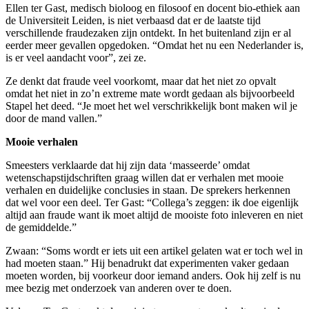
Ellen ter Gast, medisch bioloog en filosoof en docent bio-ethiek aan
de Universiteit Leiden, is niet verbaasd dat er de laatste tijd
verschillende fraudezaken zijn ontdekt. In het buitenland zijn er al
eerder meer gevallen opgedoken. “Omdat het nu een Nederlander is,
is er veel aandacht voor”, zei ze.
Ze denkt dat fraude veel voorkomt, maar dat het niet zo opvalt
omdat het niet in zo’n extreme mate wordt gedaan als bijvoorbeeld
Stapel het deed. “Je moet het wel verschrikkelijk bont maken wil je
door de mand vallen.”
Mooie verhalen
Smeesters verklaarde dat hij zijn data ‘masseerde’ omdat
wetenschapstijdschriften graag willen dat er verhalen met mooie
verhalen en duidelijke conclusies in staan. De sprekers herkennen
dat wel voor een deel. Ter Gast: “Collega’s zeggen: ik doe eigenlijk
altijd aan fraude want ik moet altijd de mooiste foto inleveren en niet
de gemiddelde.”
Zwaan: “Soms wordt er iets uit een artikel gelaten wat er toch wel in
had moeten staan.” Hij benadrukt dat experimenten vaker gedaan
moeten worden, bij voorkeur door iemand anders. Ook hij zelf is nu
mee bezig met onderzoek van anderen over te doen.