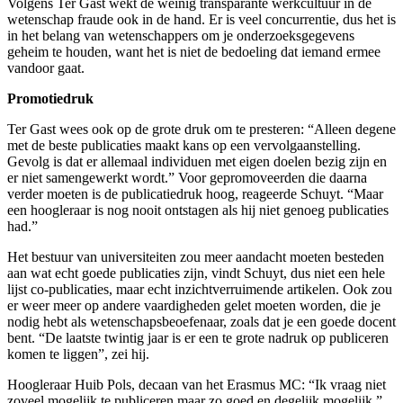
Volgens Ter Gast wekt de weinig transparante werkcultuur in de
wetenschap fraude ook in de hand. Er is veel concurrentie, dus het is
in het belang van wetenschappers om je onderzoeksgegevens
geheim te houden, want het is niet de bedoeling dat iemand ermee
vandoor gaat.
Promotiedruk
Ter Gast wees ook op de grote druk om te presteren: “Alleen degene
met de beste publicaties maakt kans op een vervolgaanstelling.
Gevolg is dat er allemaal individuen met eigen doelen bezig zijn en
er niet samengewerkt wordt.” Voor gepromoveerden die daarna
verder moeten is de publicatiedruk hoog, reageerde Schuyt. “Maar
een hoogleraar is nog nooit ontstagen als hij niet genoeg publicaties
had.”
Het bestuur van universiteiten zou meer aandacht moeten besteden
aan wat echt goede publicaties zijn, vindt Schuyt, dus niet een hele
lijst co-publicaties, maar echt inzichtverruimende artikelen. Ook zou
er weer meer op andere vaardigheden gelet moeten worden, die je
nodig hebt als wetenschapsbeoefenaar, zoals dat je een goede docent
bent. “De laatste twintig jaar is er een te grote nadruk op publiceren
komen te liggen”, zei hij.
Hoogleraar Huib Pols, decaan van het Erasmus MC: “Ik vraag niet
zoveel mogelijk te publiceren maar zo goed en degelijk mogelijk.”