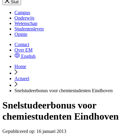
Sluit
Campus
Onderwijs
Wetenschap
Studentenleven
Opinie
Contact
Over EM
English
Home
Actueel
Snelstudeerbonus voor chemiestudenten Eindhoven
Snelstudeerbonus voor
chemiestudenten Eindhoven
Gepubliceerd op:
16 januari 2013