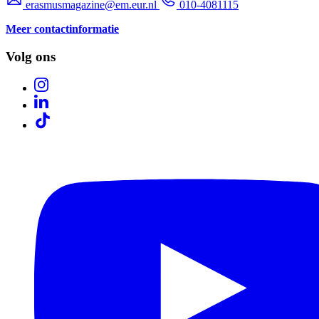
erasmusmagazine@em.eur.nl
010-4081115
Meer contactinformatie
Volg ons