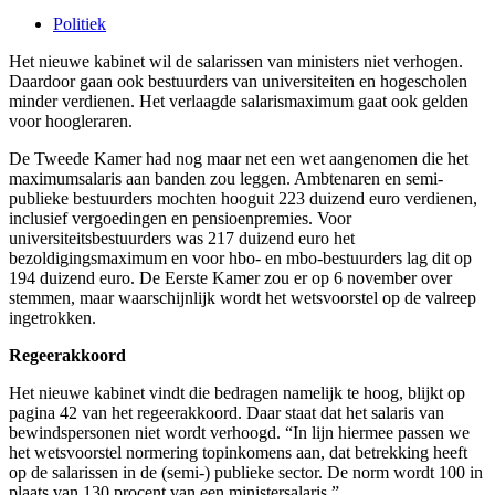
Politiek
Het nieuwe kabinet wil de salarissen van ministers niet verhogen.
Daardoor gaan ook bestuurders van universiteiten en hogescholen
minder verdienen. Het verlaagde salarismaximum gaat ook gelden
voor hoogleraren.
De Tweede Kamer had nog maar net een wet aangenomen die het
maximumsalaris aan banden zou leggen. Ambtenaren en semi-
publieke bestuurders mochten hooguit 223 duizend euro verdienen,
inclusief vergoedingen en pensioenpremies. Voor
universiteitsbestuurders was 217 duizend euro het
bezoldigingsmaximum en voor hbo- en mbo-bestuurders lag dit op
194 duizend euro. De Eerste Kamer zou er op 6 november over
stemmen, maar waarschijnlijk wordt het wetsvoorstel op de valreep
ingetrokken.
Regeerakkoord
Het nieuwe kabinet vindt die bedragen namelijk te hoog, blijkt op
pagina 42 van het regeerakkoord. Daar staat dat het salaris van
bewindspersonen niet wordt verhoogd. “In lijn hiermee passen we
het wetsvoorstel normering topinkomens aan, dat betrekking heeft
op de salarissen in de (semi-) publieke sector. De norm wordt 100 in
plaats van 130 procent van een ministersalaris.”