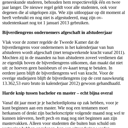
geneeskunde studeren, behouden hem respectievelijk één en twee
jaar langer. De nieuwe regel geldt voor alle studenten, ook voor
degenen die al uitgelopen zijn. Wie zijn uitloopjaar op dit moment al
heeft verbruikt en nog niet is afgestudeerd, mag zijn ov-
studentenkaart nog tot 1 januari 2013 gebruiken.
Bijverdiengrens ondernemers afgeschaft in afstudeerjaar
Vlak voor de zomer regelde de Tweede Kamer dat de
bijverdiengrens voor ondernemers in het kalenderjaar van hun
afstuderen wordt afgeschaft (met terugwerkende kracht vanaf 2011).
Mochten zij in de maanden na hun afstuderen zoveel verdienen dat
ze eigenlijk boven de bijverdiengrens uitkomen, dan maakt dat niet
uit: ze hoeven geen basisbeurs of ov-kaart terug te betalen. In
eerdere jaren blijft de bijverdiengrens wel van kracht. Voor de
overige studiejaren blijft de bijverdiengrens (op de cent nauwkeurig
13.362,53 euro bruto in kalenderjaar 2012) gewoon gehandhaafd.
Harde knip tussen bachelor en master – echt bijna overal
Vanaf dit jaar moet je je bachelordiploma op zak hebben, voor je
kunt beginnen aan een master. Wie nog een tentamen moet
herkansen of denkt zijn bachelorscriptie volgende maand nog wel te
kunnen inleveren, heeft pech en mag nog niet beginnen aan zijn
mastervakken. Alleen voor studenten die buiten hun schuld om