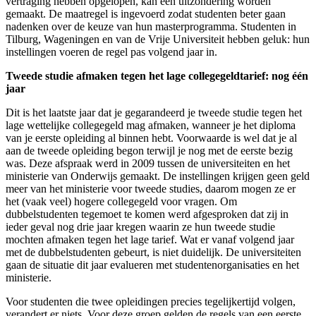
vertraging hebben opgelopen, kan een uitzondering worden
gemaakt. De maatregel is ingevoerd zodat studenten beter gaan
nadenken over de keuze van hun masterprogramma. Studenten in
Tilburg, Wageningen en van de Vrije Universiteit hebben geluk: hun
instellingen voeren de regel pas volgend jaar in.
Tweede studie afmaken tegen het lage collegegeldtarief: nog één
jaar
Dit is het laatste jaar dat je gegarandeerd je tweede studie tegen het
lage wettelijke collegegeld mag afmaken, wanneer je het diploma
van je eerste opleiding al binnen hebt. Voorwaarde is wel dat je al
aan de tweede opleiding begon terwijl je nog met de eerste bezig
was. Deze afspraak werd in 2009 tussen de universiteiten en het
ministerie van Onderwijs gemaakt. De instellingen krijgen geen geld
meer van het ministerie voor tweede studies, daarom mogen ze er
het (vaak veel) hogere collegegeld voor vragen. Om
dubbelstudenten tegemoet te komen werd afgesproken dat zij in
ieder geval nog drie jaar kregen waarin ze hun tweede studie
mochten afmaken tegen het lage tarief. Wat er vanaf volgend jaar
met de dubbelstudenten gebeurt, is niet duidelijk. De universiteiten
gaan de situatie dit jaar evalueren met studentenorganisaties en het
ministerie.
Voor studenten die twee opleidingen precies tegelijkertijd volgen,
verandert er niets. Voor deze groep gelden de regels van een eerste