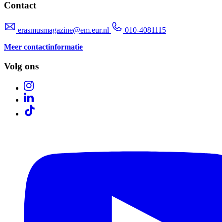
Contact
erasmusmagazine@em.eur.nl
010-4081115
Meer contactinformatie
Volg ons