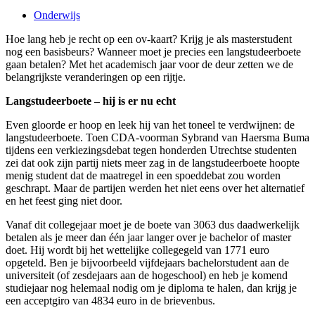
Onderwijs
Hoe lang heb je recht op een ov-kaart? Krijg je als masterstudent
nog een basisbeurs? Wanneer moet je precies een langstudeerboete
gaan betalen? Met het academisch jaar voor de deur zetten we de
belangrijkste veranderingen op een rijtje.
Langstudeerboete – hij is er nu echt
Even gloorde er hoop en leek hij van het toneel te verdwijnen: de
langstudeerboete. Toen CDA-voorman Sybrand van Haersma Buma
tijdens een verkiezingsdebat tegen honderden Utrechtse studenten
zei dat ook zijn partij niets meer zag in de langstudeerboete hoopte
menig student dat de maatregel in een spoeddebat zou worden
geschrapt. Maar de partijen werden het niet eens over het alternatief
en het feest ging niet door.
Vanaf dit collegejaar moet je de boete van 3063 dus daadwerkelijk
betalen als je meer dan één jaar langer over je bachelor of master
doet. Hij wordt bij het wettelijke collegegeld van 1771 euro
opgeteld. Ben je bijvoorbeeld vijfdejaars bachelorstudent aan de
universiteit (of zesdejaars aan de hogeschool) en heb je komend
studiejaar nog helemaal nodig om je diploma te halen, dan krijg je
een acceptgiro van 4834 euro in de brievenbus.