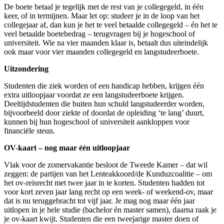
De boete betaal je tegelijk met de rest van je collegegeld, in één
keer, of in termijnen. Maar let op: studeer je in de loop van het
collegejaar af, dan kun je het te veel betaalde collegegeld – én het te
veel betaalde boetebedrag – terugvragen bij je hogeschool of
universiteit. Wie na vier maanden klaar is, betaalt dus uiteindelijk
ook maar voor vier maanden collegegeld en langstudeerboete.
Uitzondering
Studenten die ziek worden of een handicap hebben, krijgen één
extra uitloopjaar voordat ze een langstudeerboete krijgen.
Deeltijdstudenten die buiten hun schuld langstudeerder worden,
bijvoorbeeld door ziekte of doordat de opleiding ‘te lang’ duurt,
kunnen bij hun hogeschool of universiteit aankloppen voor
financiële steun.
OV-kaart – nog maar één uitloopjaar
Vlak voor de zomervakantie besloot de Tweede Kamer – dat wil
zeggen: de partijen van het Lenteakkoord/de Kunduzcoalitie – om
het ov-reisrecht met twee jaar in te korten. Studenten hadden tot
voor kort zeven jaar lang recht op een week- of weekend-ov, maar
dat is nu teruggebracht tot vijf jaar. Je mag nog maar één jaar
uitlopen in je hele studie (bachelor én master samen), daarna raak je
je ov-kaart kwijt. Studenten die een tweejarige master doen of