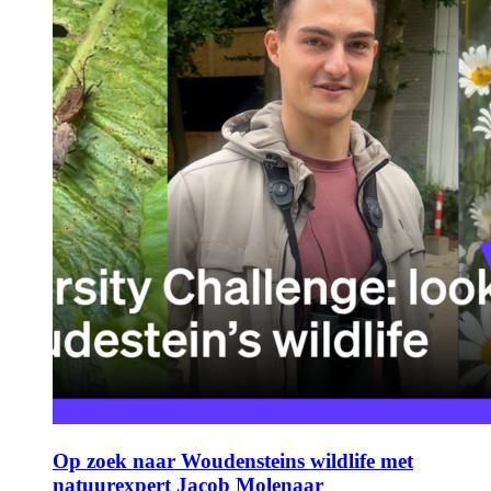
Op zoek naar Woudensteins wildlife met
natuurexpert Jacob Molenaar