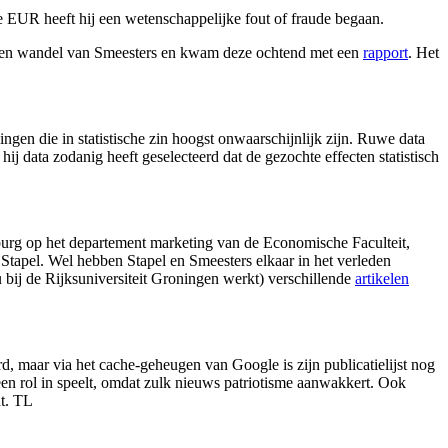
UR heeft hij een wetenschappelijke fout of fraude begaan.
el en wandel van Smeesters en kwam deze ochtend met een
rapport
. Het
ingen die in statistische zin hoogst onwaarschijnlijk zijn. Ruwe data
ij data zodanig heeft geselecteerd dat de gezochte effecten statistisch
lburg op het departement marketing van de Economische Faculteit,
Stapel. Wel hebben Stapel en Smeesters elkaar in het verleden
bij de Rijksuniversiteit Groningen werkt) verschillende
artikelen
d, maar via het cache-geheugen van Google is zijn publicatielijst nog
n rol in speelt, omdat zulk nieuws patriotisme aanwakkert. Ook
t.
TL