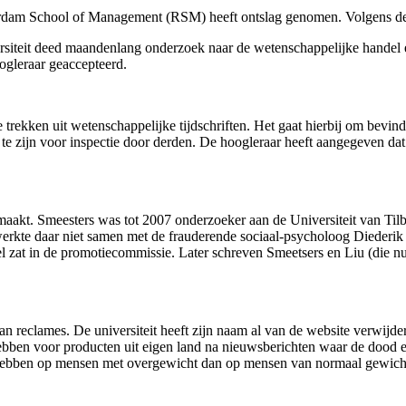
dam School of Management (RSM) heeft ontslag genomen. Volgens de E
versiteit deed maandenlang onderzoek naar de wetenschappelijke hand
ogleraar geaccepteerd.
e trekken uit wetenschappelijke tijdschriften. Het gaat hierbij om bevind
e zijn voor inspectie door derden. De hoogleraar heeft aangegeven dat h
emaakt. Smeesters was tot 2007 onderzoeker aan de Universiteit van Ti
werkte daar niet samen met de frauderende sociaal-psycholoog Diederik 
 zat in de promotiecommissie. Later schreven Smeetsers en Liu (die nu 
 reclames. De universiteit heeft zijn naam al van de website verwijder
bben voor producten uit eigen land na nieuwsberichten waar de dood ee
t hebben op mensen met overgewicht dan op mensen van normaal gewich