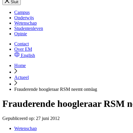
Sluit
Campus
Onderwijs
Wetenschap
Studentenleven
Opinie
Contact
Over EM
English
Home
Actueel
Frauderende hoogleraar RSM neemt ontslag
Frauderende hoogleraar RSM n
Gepubliceerd op:
27 juni 2012
Wetenschap