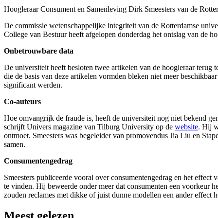
Hoogleraar Consument en Samenleving Dirk Smeesters van de Rotter
De commissie wetenschappelijke integriteit van de Rotterdamse uni
College van Bestuur heeft afgelopen donderdag het ontslag van de ho
Onbetrouwbare data
De universiteit heeft besloten twee artikelen van de hoogleraar terug t
die de basis van deze artikelen vormden bleken niet meer beschikbaar t
significant werden.
Co-auteurs
Hoe omvangrijk de fraude is, heeft de universiteit nog niet bekend g
schrijft Univers magazine van Tilburg University op de
website
. Hij 
ontmoet. Smeesters was begeleider van promovendus Jia Liu en Stapel
samen.
Consumentengedrag
Smeesters publiceerde vooral over consumentengedrag en het effect van
te vinden. Hij beweerde onder meer dat consumenten een voorkeur he
zouden reclames met dikke of juist dunne modellen een ander effec
Meest gelezen