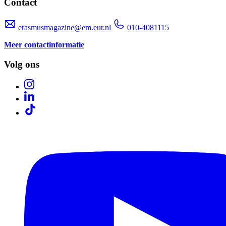
Contact
erasmusmagazine@em.eur.nl
010-4081115
Meer contactinformatie
Volg ons