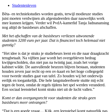
Studentenleven
Bèta- en techniekstudies worden gratis, terwijl modieuze studies
juist moeten verdwijnen als afgestudeerden daar nauwelijks werk
mee kunnen krijgen. Verder wil PvdA-kamerlid Tanja Jadnanansing
nog altijd de basisbeurs afschaffen.
Met het afschaffen van de basisbeurs verliezen uitwonende
studenten 3200 euro per jaar. Dat is financieel toch helemaal niet
gunstig?
“Het idee is dat je straks je studiebeurs leent en die naar draagkracht
terugbetaalt. Na vijftien jaar wordt het overgebleven bedrag
kwijtgescholden, dus niet pas na twintig jaar, zoals het vorige
kabinet wilde. De aanvullende beurzen blijven bestaan, studenten
houden zeven jaar recht op een ov-kaart en het hoge collegegeld
voor tweede studies gaat van tafel. Zo houden wij het onderwijs
eerlijk en toegankelijk. Die hele langstudeerboete stuitte mij echt
tegen de borst, omdat de regels tijdens het spel werden veranderd.
Een sociaal leenstelsel komt straks niet uit de lucht vallen.”
Komt er dan overgangsrecht voor studenten die straks geen
basisbeurs meer ontvangen?
“Dat is een goede vraag… Kijk, een leenstelsel komt natuurlijk pas