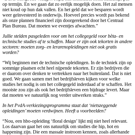
op termijn. En we gaan dat zo eerlijk mogelijk doen. Het zal mensen
niet koud op hun dak vallen. En het geld dat we besparen wordt
weer geïnvesteerd in onderwijs. Hoeveel precies wordt pas bekend
als onze plannen financieel zijn doorgerekend door het Centraal
Plan Bureau. Dat moeten we eventjes afwachten.”
Jullie stelden pasgeleden voor om het collegegeld voor bèta- en
technische studies af te schaffen. Maar er zijn ook tekorten in andere
sectoren: moeten zorg- en lerarenopleidingen niet ook gratis
worden?
“Wij beginnen met de technische opleidingen. In de techniek zijn op
sommige plaatsen echt heel nijpende tekorten. Er zijn bedrijven die
er daarom over denken te vertrekken naar het buitenland. Dat is niet
goed. We gaan samen met het bedrijfsleven kijken voor welke
studies het nodig is om het collegegeld inderdaad af te schaffen. Het
mooiste zou zijn als ook het bedrijfsleven een bijdrage levert. Maar
dat moeten we natuurlijk nog verder uitwerken straks.”
In het PvdA-verkiezingsprogramma staat dat ‘nietszeggende
opleidingen’ moeten verdwijnen. Heeft u voorbeelden?
“Nou, een hbo-opleiding ‘floral design’ lijkt mij niet heel relevant.
Los daarvan gaat het ons natuurlijk om studies die hip, hot en
happening zijn. Die een massale instroom kennen, zoals allerhande