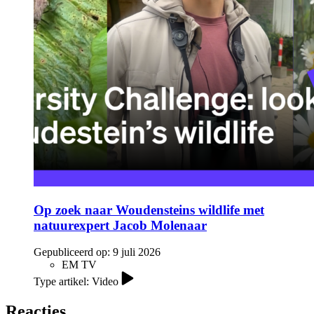
Op zoek naar Woudensteins wildlife met
natuurexpert Jacob Molenaar
Gepubliceerd op:
9 juli 2026
EM TV
Type artikel: Video
Reacties