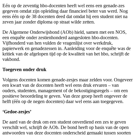
Eén op de zeventig hbo-docenten heeft wel eens een genade-zes
gegeven omdat zijn opleiding daar financieel beter van werd. Nog
eens één op de 38 docenten deed dat omdat hij een student niet na
zeven jaar zonder diploma op straat wilde zetten.
De Algemene Onderwijsbond (AOb) hield, samen met een NOS,
een enquête onder zestienhonderd aangesloten hbo-docenten.
Vijfhonderd van hen vulden de vragenlijst over werkdruk,
papierwerk en genadezessen in. Aanleiding voor de enquête was de
kritiek van de afgelopen tijd op de kwaliteit van het hbo, schrijft de
vakbond.
Toegeven onder druk
Volgens docenten komen genade-zesjes maar zelden voor. Ongeveer
een kwart van de docenten heeft wel eens druk ervaren – van
ouders, studenten, management of de bekostigingsregels – om een
positieve beoordeling te geven. Van deze groep heeft ongeveer de
helft (één op de negen docenten) daar wel eens aan toegegeven.
‘Gedoe-zesjes’
De aard van de druk om een student onverdiend een zes te geven
verschilt wel, schrijft de AOb. De bond heeft op basis van de open
antwoorden van deze docenten onderscheid gemaakt tussen soorten