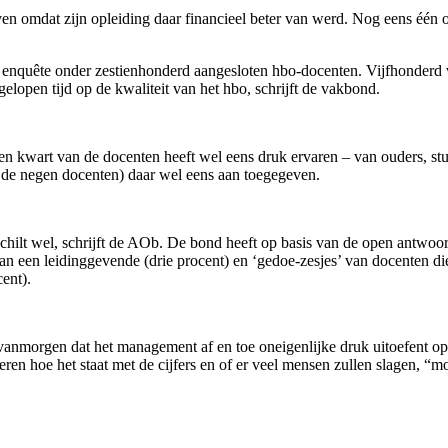
 omdat zijn opleiding daar financieel beter van werd. Nog eens één op
quête onder zestienhonderd aangesloten hbo-docenten. Vijfhonderd va
elopen tijd op de kwaliteit van het hbo, schrijft de vakbond.
 kwart van de docenten heeft wel eens druk ervaren – van ouders, stu
p de negen docenten) daar wel eens aan toegegeven.
chilt wel, schrijft de AOb. De bond heeft op basis van de open antwoo
n een leidinggevende (drie procent) en ‘gedoe-zesjes’ van docenten die
cent).
anmorgen dat het management af en toe oneigenlijke druk uitoefent op
ren hoe het staat met de cijfers en of er veel mensen zullen slagen, “m