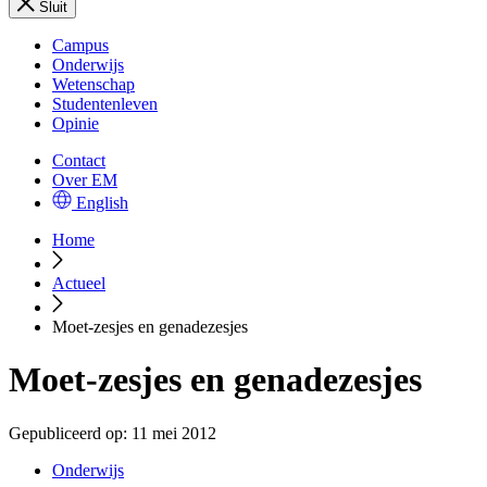
Sluit
Campus
Onderwijs
Wetenschap
Studentenleven
Opinie
Contact
Over EM
English
Home
Actueel
Moet-zesjes en genadezesjes
Moet-zesjes en genadezesjes
Gepubliceerd op:
11 mei 2012
Onderwijs