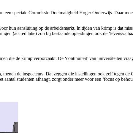
an een speciale Commissie Doelmatigheid Hoger Onderwijs. Daar moete
oor hun aansluiting op de arbeidsmarkt. In tijden van krimp is dat mi
keuringen (accreditatie) zou bij bestaande opleidingen ook de ‘levensv
n die de krimp veroorzaakt. De ‘continuïteit’ van universiteiten vraagt 
nen de inspecteurs. Dat zeggen die instellingen ook zelf tegen de Ond
het aantal studenten afhangt, zorgt onder meer voor een ‘focus op beho