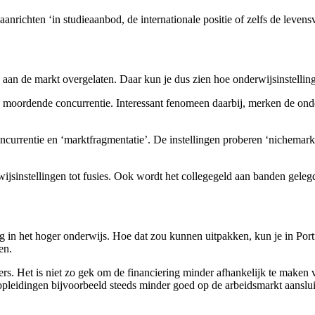
nrichten ‘in studieaanbod, de internationale positie of zelfs de levens
aan de markt overgelaten. Daar kun je dus zien hoe onderwijsinstelling
je moordende concurrentie. Interessant fenomeen daarbij, merken de onder
currentie en ‘marktfragmentatie’. De instellingen proberen ‘nichemarkt
sinstellingen tot fusies. Ook wordt het collegegeld aan banden geleg
ing in het hoger onderwijs. Hoe dat zou kunnen uitpakken, kun je in Por
en.
ers. Het is niet zo gek om de financiering minder afhankelijk te maken 
leidingen bijvoorbeeld steeds minder goed op de arbeidsmarkt aanslui