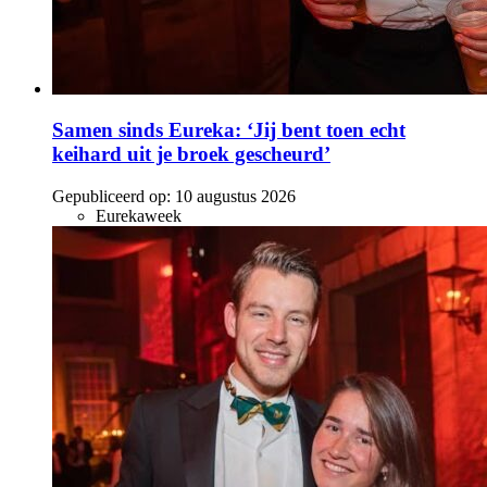
Samen sinds Eureka: ‘Jij bent toen echt
keihard uit je broek gescheurd’
Gepubliceerd op:
10 augustus 2026
Eurekaweek