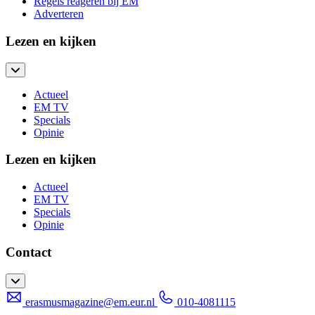
Regels reageren bij EM
Adverteren
Lezen en kijken
Actueel
EM TV
Specials
Opinie
Lezen en kijken
Actueel
EM TV
Specials
Opinie
Contact
erasmusmagazine@em.eur.nl
010-4081115