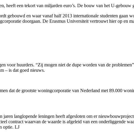
en, heeft een tekort van miljarden euro’s. De bouw van het U-gebouw 
ordt gebouwd en waar vanaf half 2013 internationale studenten gaan 
ngcorporatie doorgaan. De Erasmus Universiteit vertrouwt hier op en ma
olgen voor huurders. “Zij mogen niet de dupe worden van de probleme
m – is dat goed nieuws.
men dat de grootste woningcorporatie van Nederland met 89.000 woning
pen jaren langlopende leningen heeft afgesloten om er nieuwbouwproject
ancieel contract waarvan de waarde is afgeleid van een onderliggende wa
n optie. LJ