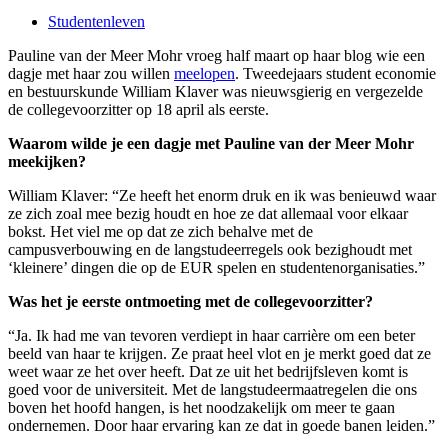
Studentenleven
Pauline van der Meer Mohr vroeg half maart op haar blog wie een
dagje met haar zou willen
meelopen
. Tweedejaars student economie
en bestuurskunde William Klaver was nieuwsgierig en vergezelde
de collegevoorzitter op 18 april als eerste.
Waarom wilde je een dagje met Pauline van der Meer Mohr
meekijken?
William Klaver: “Ze heeft het enorm druk en ik was benieuwd waar
ze zich zoal mee bezig houdt en hoe ze dat allemaal voor elkaar
bokst. Het viel me op dat ze zich behalve met de
campusverbouwing en de langstudeerregels ook bezighoudt met
‘kleinere’ dingen die op de EUR spelen en studentenorganisaties.”
Was het je eerste ontmoeting met de collegevoorzitter?
“Ja. Ik had me van tevoren verdiept in haar carrière om een beter
beeld van haar te krijgen. Ze praat heel vlot en je merkt goed dat ze
weet waar ze het over heeft. Dat ze uit het bedrijfsleven komt is
goed voor de universiteit. Met de langstudeermaatregelen die ons
boven het hoofd hangen, is het noodzakelijk om meer te gaan
ondernemen. Door haar ervaring kan ze dat in goede banen leiden.”