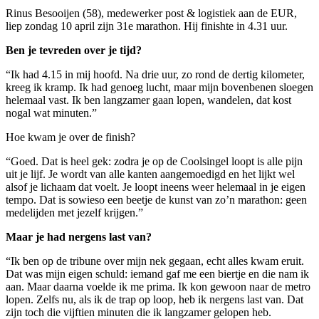
Rinus Besooijen (58), medewerker post & logistiek aan de EUR,
liep zondag 10 april zijn 31e marathon. Hij finishte in 4.31 uur.
Ben je tevreden over je tijd?
“Ik had 4.15 in mij hoofd. Na drie uur, zo rond de dertig kilometer,
kreeg ik kramp. Ik had genoeg lucht, maar mijn bovenbenen sloegen
helemaal vast. Ik ben langzamer gaan lopen, wandelen, dat kost
nogal wat minuten.”
Hoe kwam je over de finish?
“Goed. Dat is heel gek: zodra je op de Coolsingel loopt is alle pijn
uit je lijf. Je wordt van alle kanten aangemoedigd en het lijkt wel
alsof je lichaam dat voelt. Je loopt ineens weer helemaal in je eigen
tempo. Dat is sowieso een beetje de kunst van zo’n marathon: geen
medelijden met jezelf krijgen.”
Maar je had nergens last van?
“Ik ben op de tribune over mijn nek gegaan, echt alles kwam eruit.
Dat was mijn eigen schuld: iemand gaf me een biertje en die nam ik
aan. Maar daarna voelde ik me prima. Ik kon gewoon naar de metro
lopen. Zelfs nu, als ik de trap op loop, heb ik nergens last van. Dat
zijn toch die vijftien minuten die ik langzamer gelopen heb.