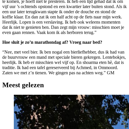
te komen, je hoeft niet te presteren. Ik heb een tijd gehad dat ik om
vijf uur ’s ochtends opstond en een kwartier later buiten stond. Als ik
een uur later terugkwam stapte ik onder de douche en stond de
koffie klaar. En dan zat ik om half acht op de fiets naar mijn werk.
Heerlijk. Lopen is een verslaving. Ik heb ook weleens momenten
dat ik niet te genieten ben. Dan zegt mijn vrouw: misschien moet je
even gaan rennen. Vaak kom ik als herboren terug.”
Hoe sluit je zo’n marathondag af? Vroeg naar bed?
“Nee, met veel bier. Ik ben nogal een bierliefhebber, dus ik had van
de buurvrouw een mand met speciale bieren gekregen. Lentebokjes,
heerlijk. Ik heb er misschien wel vijf op. En shoarma eten hè, dat is
traditie. Ik had een tafel gereserveerd bij Achmed, in Ommoord.
Zaten we met z’n tienen. We gingen pas na achten weg.” GM
Meest gelezen