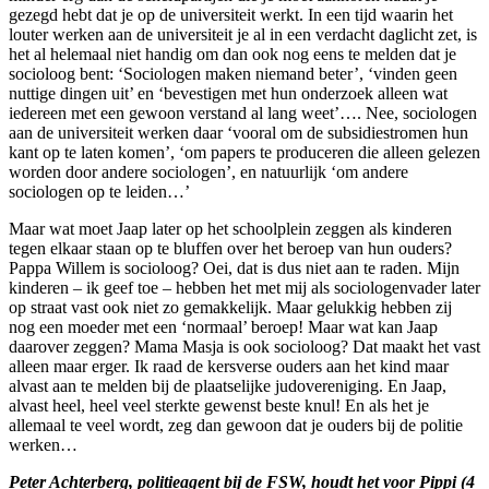
gezegd hebt dat je op de universiteit werkt. In een tijd waarin het
louter werken aan de universiteit je al in een verdacht daglicht zet, is
het al helemaal niet handig om dan ook nog eens te melden dat je
socioloog bent: ‘Sociologen maken niemand beter’, ‘vinden geen
nuttige dingen uit’ en ‘bevestigen met hun onderzoek alleen wat
iedereen met een gewoon verstand al lang weet’…. Nee, sociologen
aan de universiteit werken daar ‘vooral om de subsidiestromen hun
kant op te laten komen’, ‘om papers te produceren die alleen gelezen
worden door andere sociologen’, en natuurlijk ‘om andere
sociologen op te leiden…’
Maar wat moet Jaap later op het schoolplein zeggen als kinderen
tegen elkaar staan op te bluffen over het beroep van hun ouders?
Pappa Willem is socioloog? Oei, dat is dus niet aan te raden. Mijn
kinderen – ik geef toe – hebben het met mij als sociologenvader later
op straat vast ook niet zo gemakkelijk. Maar gelukkig hebben zij
nog een moeder met een ‘normaal’ beroep! Maar wat kan Jaap
daarover zeggen? Mama Masja is ook socioloog? Dat maakt het vast
alleen maar erger. Ik raad de kersverse ouders aan het kind maar
alvast aan te melden bij de plaatselijke judovereniging. En Jaap,
alvast heel, heel veel sterkte gewenst beste knul! En als het je
allemaal te veel wordt, zeg dan gewoon dat je ouders bij de politie
werken…
Peter Achterberg, politieagent bij de FSW, houdt het voor Pippi (4