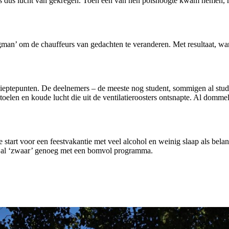
s dus lucht van gekregen. Toen een van hen polshoogte kwam nemen, rold
gman’ om de chauffeurs van gedachten te veranderen. Met resultaat, w
eptepunten. De deelnemers – de meeste nog student, sommigen al studen
stoelen en koude lucht die uit de ventilatieroosters ontsnapte. Al domm
e start voor een feestvakantie met veel alcohol en weinig slaap als bel
k al ‘zwaar’ genoeg met een bomvol programma.