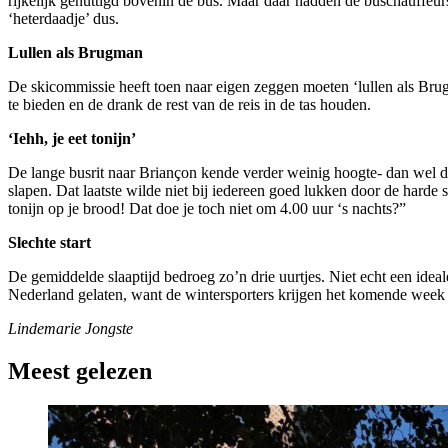
rijkelijk genuttigd bovenin de bus. Maar daar hadden de buschauffeur
‘heterdaadje’ dus.
Lullen als Brugman
De skicommissie heeft toen naar eigen zeggen moeten ‘lullen als Bru
te bieden en de drank de rest van de reis in de tas houden.
‘Iehh, je eet tonijn’
De lange busrit naar Briançon kende verder weinig hoogte- dan wel di
slapen. Dat laatste wilde niet bij iedereen goed lukken door de harde 
tonijn op je brood! Dat doe je toch niet om 4.00 uur ‘s nachts?”
Slechte start
De gemiddelde slaaptijd bedroeg zo’n drie uurtjes. Niet echt een ideal
Nederland gelaten, want de wintersporters krijgen het komende wee
Lindemarie Jongste
Meest gelezen