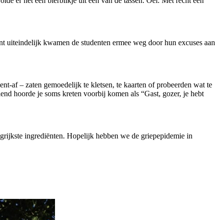
e er net een bierblikje uit een van de tassen. Oei. Met recht een
ant uiteindelijk kwamen de studenten ermee weg door hun excuses aan
t-af – zaten gemoedelijk te kletsen, te kaarten of probeerden wat te
elend hoorde je soms kreten voorbij komen als “Gast, gozer, je hebt
angrijkste ingrediënten. Hopelijk hebben we de griepepidemie in