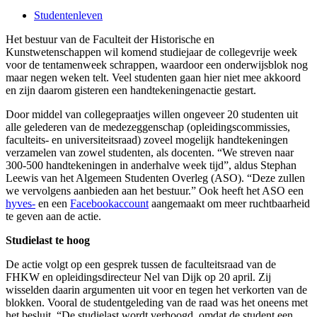
Studentenleven
Het bestuur van de Faculteit der Historische en
Kunstwetenschappen wil komend studiejaar de collegevrije week
voor de tentamenweek schrappen, waardoor een onderwijsblok nog
maar negen weken telt. Veel studenten gaan hier niet mee akkoord
en zijn daarom gisteren een handtekeningenactie gestart.
Door middel van collegepraatjes willen ongeveer 20 studenten uit
alle gelederen van de medezeggenschap (opleidingscommissies,
faculteits- en universiteitsraad) zoveel mogelijk handtekeningen
verzamelen van zowel studenten, als docenten. “We streven naar
300-500 handtekeningen in anderhalve week tijd”, aldus Stephan
Leewis van het Algemeen Studenten Overleg (ASO). “Deze zullen
we vervolgens aanbieden aan het bestuur.” Ook heeft het ASO een
hyves-
en een
Facebookaccount
aangemaakt om meer ruchtbaarheid
te geven aan de actie.
Studielast te hoog
De actie volgt op een gesprek tussen de faculteitsraad van de
FHKW en opleidingsdirecteur Nel van Dijk op 20 april. Zij
wisselden daarin argumenten uit voor en tegen het verkorten van de
blokken. Vooral de studentgeleding van de raad was het oneens met
het besluit. “De studielast wordt verhoogd, omdat de student een