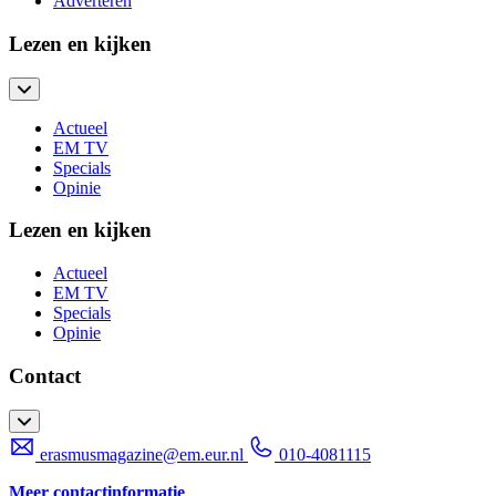
Adverteren
Lezen en kijken
Actueel
EM TV
Specials
Opinie
Lezen en kijken
Actueel
EM TV
Specials
Opinie
Contact
erasmusmagazine@em.eur.nl
010-4081115
Meer contactinformatie