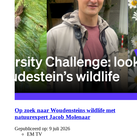
Op zoek naar Woudensteins wildlife met
natuurexpert Jacob Molenaar
Gepubliceerd op:
9 juli 2026
EM TV