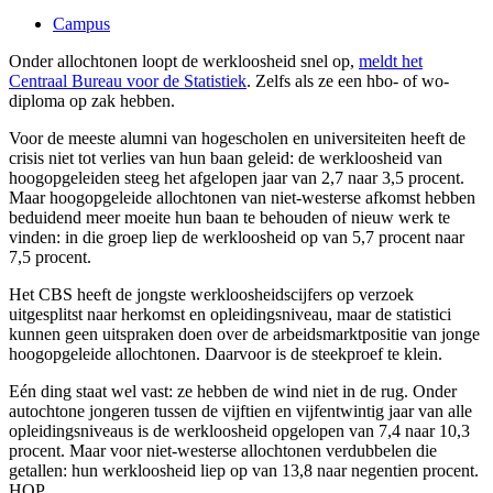
Campus
Onder allochtonen loopt de werkloosheid snel op,
meldt het
Centraal Bureau voor de Statistiek
. Zelfs als ze een hbo- of wo-
diploma op zak hebben.
Voor de meeste alumni van hogescholen en universiteiten heeft de
crisis niet tot verlies van hun baan geleid: de werkloosheid van
hoogopgeleiden steeg het afgelopen jaar van 2,7 naar 3,5 procent.
Maar hoogopgeleide allochtonen van niet-westerse afkomst hebben
beduidend meer moeite hun baan te behouden of nieuw werk te
vinden: in die groep liep de werkloosheid op van 5,7 procent naar
7,5 procent.
Het CBS heeft de jongste werkloosheidscijfers op verzoek
uitgesplitst naar herkomst en opleidingsniveau, maar de statistici
kunnen geen uitspraken doen over de arbeidsmarktpositie van jonge
hoogopgeleide allochtonen. Daarvoor is de steekproef te klein.
Eén ding staat wel vast: ze hebben de wind niet in de rug. Onder
autochtone jongeren tussen de vijftien en vijfentwintig jaar van alle
opleidingsniveaus is de werkloosheid opgelopen van 7,4 naar 10,3
procent. Maar voor niet-westerse allochtonen verdubbelen die
getallen: hun werkloosheid liep op van 13,8 naar negentien procent.
HOP