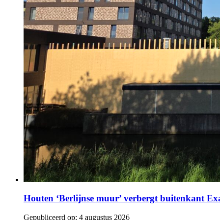
Houten ‘Berlijnse muur’ verbergt buitenkant E
Gepubliceerd op:
4 augustus 2026