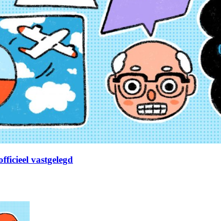
fficieel vastgelegd