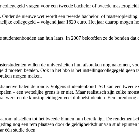
 collegegeld vragen voor een tweede bachelor of tweede masteropleidi
 oude. Onder de nieuwe wet wordt een tweede bachelor- of masteropleidin
ettelijke collegegeld – volgend jaar 1620 euro. Het jaar daarop mogen h
t de studentenbonden aan hun laars. In 2007 beloofden ze de bonden da
sterstudenten willen de universiteiten hun afspraken nog nakomen, voor
egeld moeten betalen. Ook in het hbo is het instellingscollegegeld gee
afspraken mogen maken.
 indianenverhalen de ronde. Volgens studentenbond ISO kan een tweede st
alen – een wettelijke grens is er niet. Maar realistisch zijn zulke monst
raal werk en de kunstopleidingen veel dubbelstudenten. Een torenhoog c
rom uitstellen tot het tweede binnen hun bereik ligt. De rendementscij
gedrag nog een rem plaatsen door de geldigheidsduur van studiepunten ve
ar één studie doen.