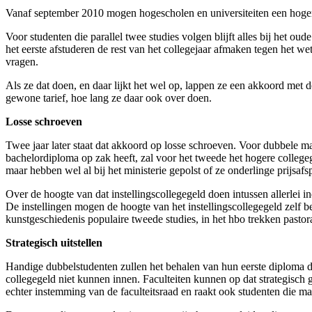
Vanaf september 2010 mogen hogescholen en universiteiten een hoger
Voor studenten die parallel twee studies volgen blijft alles bij het
het eerste afstuderen de rest van het collegejaar afmaken tegen het w
vragen.
Als ze dat doen, en daar lijkt het wel op, lappen ze een akkoord me
gewone tarief, hoe lang ze daar ook over doen.
Losse schroeven
Twee jaar later staat dat akkoord op losse schroeven. Voor dubbele ma
bachelordiploma op zak heeft, zal voor het tweede het hogere colleg
maar hebben wel al bij het ministerie gepolst of ze onderlinge prijs
Over de hoogte van dat instellingscollegegeld doen intussen allerlei
De instellingen mogen de hoogte van het instellingscollegegeld zelf bep
kunstgeschiedenis populaire tweede studies, in het hbo trekken pasto
Strategisch uitstellen
Handige dubbelstudenten zullen het behalen van hun eerste diploma daa
collegegeld niet kunnen innen. Faculteiten kunnen op dat strategisch 
echter instemming van de faculteitsraad en raakt ook studenten die ma