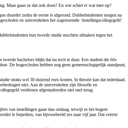
ng. Maar gaan ze dat ook doen? En wie schiet er wat mee op?
g pas duurder zodra de eerste is afgerond. Dubbelstudenten mogen na
ogescholen en universiteiten het zogenoemde ‘instellingscollegegeld’
t dubbelstudenten hun tweede studie mochten afmaken tegen het
 tweede bachelors blijkt dat nu toch te duur. Een student die één
n taboe. De hogescholen hebben nog geen gemeenschappelijk standpunt,
udie straks wel 30 duizend euro kosten. In theorie kan dat inderdaad.
erbedragen niet. Aan de universiteiten zijn filosofie en
ollegegeld verdienen afgestudeerden niet snel terug.
fers van instellingen gaan dan omlaag, terwijl ze het hogere
rder te beperken, van bijvoorbeeld zes naar vijf jaar. Dat vereist