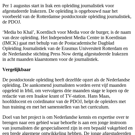
Per 1 augustus start in Irak een opleiding journalistiek voor
afgestudeerde Irakezen. De opleiding is opgebouwd naar het
voorbeeld van de Rotterdamse postdoctorale opleiding journalistiek,
de PDOJ.
‘Media bo Khal’, Koerdisch voor Media voor de burger, is de naam
van deze opleiding. Het Independent Media Centre in Koerdistan
(IMCK) gaat met behulp van de Postacademische Dagblad
Opleiding Journalistiek van de Erasmus Universiteit Rotterdam en
de Nederlandse stichting Press Now dertig afgestudeerde Irakezen
in acht maanden klaarstomen voor de journalistiek.
Vergelijkbaar
De postdoctorale opleiding heeft dezelfde opzet als de Nederlandse
opleiding. De aankomend journalisten worden eerst vijf maanden
opgeleid in Irbil, om vervolgens drie maanden stage te lopen op de
redactie van een Iraakse krant of TV-station. Hans Maas,
hoofddocent en coördinator van de PDOJ, helpt de opleiders met
hun training en met het samenstellen van het curriculum.
Doel van het project is om Nederlandse kennis en expertise over te
brengen naar een gebied waar behoefte is aan een jonge instroom
van journalisten die gespecialiseerd zijn in een bepaald vakgebied en
een brede algemene ontwikkeling hebben. De jonge afgestudeerden