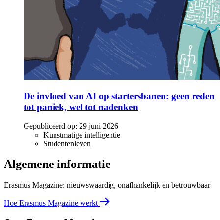
De invloed van AI op startersbanen: geen reden
tot paniek, wel tot nadenken
Gepubliceerd op:
29 juni 2026
Kunstmatige intelligentie
Studentenleven
Algemene informatie
Erasmus Magazine: nieuwswaardig, onafhankelijk en betrouwbaar
Hoe Erasmus Magazine werkt