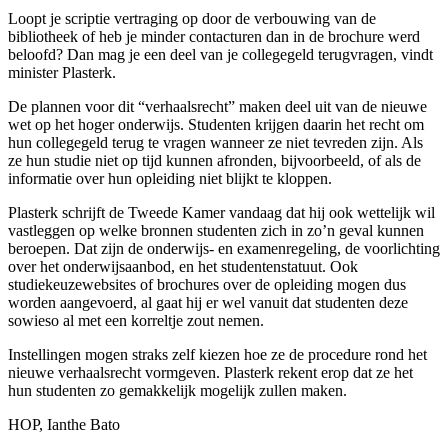
Loopt je scriptie vertraging op door de verbouwing van de
bibliotheek of heb je minder contacturen dan in de brochure werd
beloofd? Dan mag je een deel van je collegegeld terugvragen, vindt
minister Plasterk.
De plannen voor dit “verhaalsrecht” maken deel uit van de nieuwe
wet op het hoger onderwijs. Studenten krijgen daarin het recht om
hun collegegeld terug te vragen wanneer ze niet tevreden zijn. Als
ze hun studie niet op tijd kunnen afronden, bijvoorbeeld, of als de
informatie over hun opleiding niet blijkt te kloppen.
Plasterk schrijft de Tweede Kamer vandaag dat hij ook wettelijk wil
vastleggen op welke bronnen studenten zich in zo’n geval kunnen
beroepen. Dat zijn de onderwijs- en examenregeling, de voorlichting
over het onderwijsaanbod, en het studentenstatuut. Ook
studiekeuzewebsites of brochures over de opleiding mogen dus
worden aangevoerd, al gaat hij er wel vanuit dat studenten deze
sowieso al met een korreltje zout nemen.
Instellingen mogen straks zelf kiezen hoe ze de procedure rond het
nieuwe verhaalsrecht vormgeven. Plasterk rekent erop dat ze het
hun studenten zo gemakkelijk mogelijk zullen maken.
HOP, Ianthe Bato