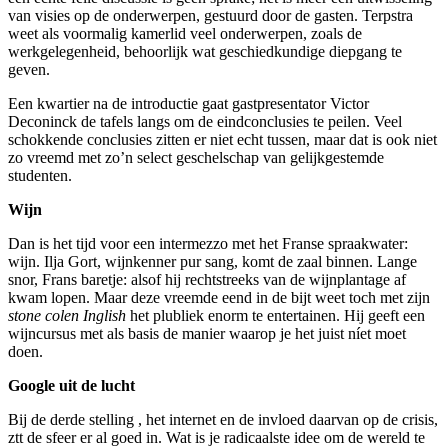
van visies op de onderwerpen, gestuurd door de gasten. Terpstra
weet als voormalig kamerlid veel onderwerpen, zoals de
werkgelegenheid, behoorlijk wat geschiedkundige diepgang te
geven.
Een kwartier na de introductie gaat gastpresentator Victor
Deconinck de tafels langs om de eindconclusies te peilen. Veel
schokkende conclusies zitten er niet echt tussen, maar dat is ook niet
zo vreemd met zo’n select geschelschap van gelijkgestemde
studenten.
Wijn
Dan is het tijd voor een intermezzo met het Franse spraakwater:
wijn. Ilja Gort, wijnkenner pur sang, komt de zaal binnen. Lange
snor, Frans baretje: alsof hij rechtstreeks van de wijnplantage af
kwam lopen. Maar deze vreemde eend in de bijt weet toch met zijn
stone colen Inglish
het plubliek enorm te entertainen. Hij geeft een
wijncursus met als basis de manier waarop je het juist níet moet
doen.
Google uit de lucht
Bij de derde stelling , het internet en de invloed daarvan op de crisis,
ztt de sfeer er al goed in. Wat is je radicaalste idee om de wereld te