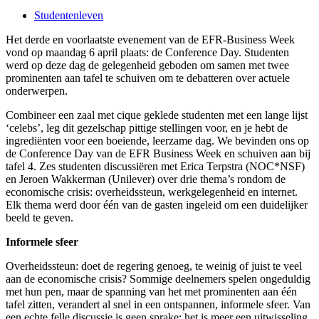
Studentenleven
Het derde en voorlaatste evenement van de EFR-Business Week
vond op maandag 6 april plaats: de Conference Day. Studenten
werd op deze dag de gelegenheid geboden om samen met twee
prominenten aan tafel te schuiven om te debatteren over actuele
onderwerpen.
Combineer een zaal met cique geklede studenten met een lange lijst
‘celebs’, leg dit gezelschap pittige stellingen voor, en je hebt de
ingrediënten voor een boeiende, leerzame dag. We bevinden ons op
de Conference Day van de EFR Business Week en schuiven aan bij
tafel 4. Zes studenten discussiëren met Erica Terpstra (NOC*NSF)
en Jeroen Wakkerman (Unilever) over drie thema’s rondom de
economische crisis: overheidssteun, werkgelegenheid en internet.
Elk thema werd door één van de gasten ingeleid om een duidelijker
beeld te geven.
Informele sfeer
Overheidssteun: doet de regering genoeg, te weinig of juist te veel
aan de economische crisis? Sommige deelnemers spelen ongeduldig
met hun pen, maar de spanning van het met prominenten aan één
tafel zitten, verandert al snel in een ontspannen, informele sfeer. Van
een echte felle discussie is geen sprake; het is meer een uitwisseling