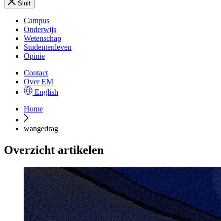
Sluit
Campus
Onderwijs
Wetenschap
Studentenleven
Opinie
Contact
Over EM
English
Home
wangedrag
Overzicht artikelen