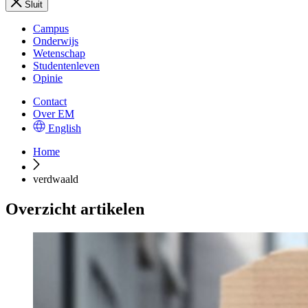
Sluit
Campus
Onderwijs
Wetenschap
Studentenleven
Opinie
Contact
Over EM
English
Home
verdwaald
Overzicht artikelen