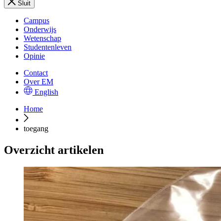
Sluit
Campus
Onderwijs
Wetenschap
Studentenleven
Opinie
Contact
Over EM
English
Home
toegang
Overzicht artikelen