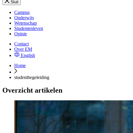
Sluit
Campus
Onderwijs
Wetenschap
Studentenleven
Opinie
Contact
Over EM
English
Home
studentbegeleiding
Overzicht artikelen