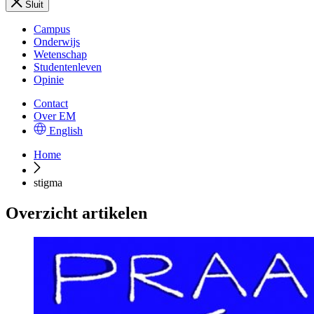
Sluit
Campus
Onderwijs
Wetenschap
Studentenleven
Opinie
Contact
Over EM
English
Home
stigma
Overzicht artikelen