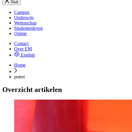
Sluit
Campus
Onderwijs
Wetenschap
Studentenleven
Opinie
Contact
Over EM
English
Home
potret
Overzicht artikelen