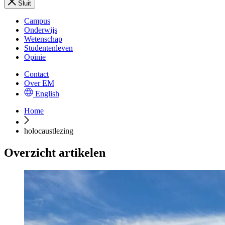
Sluit
Campus
Onderwijs
Wetenschap
Studentenleven
Opinie
Contact
Over EM
English
Home
holocaustlezing
Overzicht artikelen