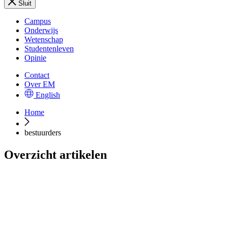
Sluit
Campus
Onderwijs
Wetenschap
Studentenleven
Opinie
Contact
Over EM
English
Home
bestuurders
Overzicht artikelen