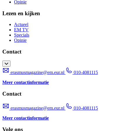
Opinie
Lezen en kijken
Actueel
EM TV
Specials
Opinie
Contact
erasmusmagazine@em.eur.nl
010-4081115
Meer contactinformatie
Contact
erasmusmagazine@em.eur.nl
010-4081115
Meer contactinformatie
Volg ons