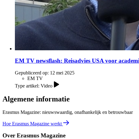
EM TV newsflash: Reisadvies USA voor academi
Gepubliceerd op:
12 mei 2025
EM TV
Type artikel: Video
Algemene informatie
Erasmus Magazine: nieuwswaardig, onafhankelijk en betrouwbaar
Hoe Erasmus Magazine werkt
Over Erasmus Magazine