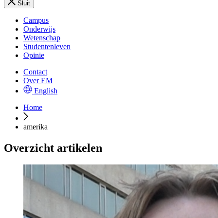
Sluit
Campus
Onderwijs
Wetenschap
Studentenleven
Opinie
Contact
Over EM
English
Home
amerika
Overzicht artikelen