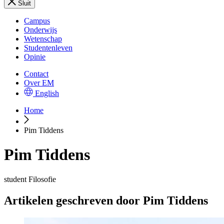
Sluit
Campus
Onderwijs
Wetenschap
Studentenleven
Opinie
Contact
Over EM
English
Home
Pim Tiddens
Pim Tiddens
student Filosofie
Artikelen geschreven door Pim Tiddens