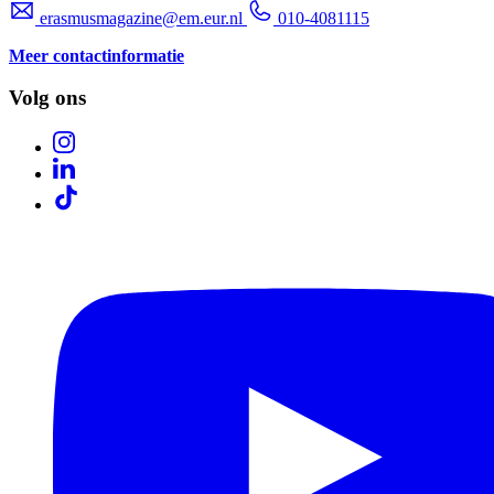
erasmusmagazine@em.eur.nl
010-4081115
Meer contactinformatie
Volg ons