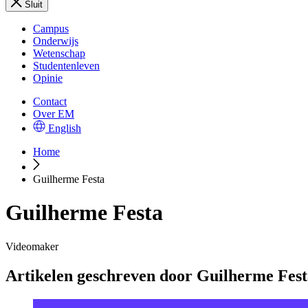
Sluit
Campus
Onderwijs
Wetenschap
Studentenleven
Opinie
Contact
Over EM
English
Home
Guilherme Festa
Guilherme Festa
Videomaker
Artikelen geschreven door Guilherme Fest