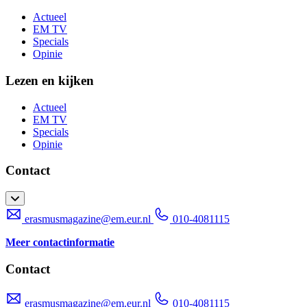
Actueel
EM TV
Specials
Opinie
Lezen en kijken
Actueel
EM TV
Specials
Opinie
Contact
erasmusmagazine@em.eur.nl
010-4081115
Meer contactinformatie
Contact
erasmusmagazine@em.eur.nl
010-4081115