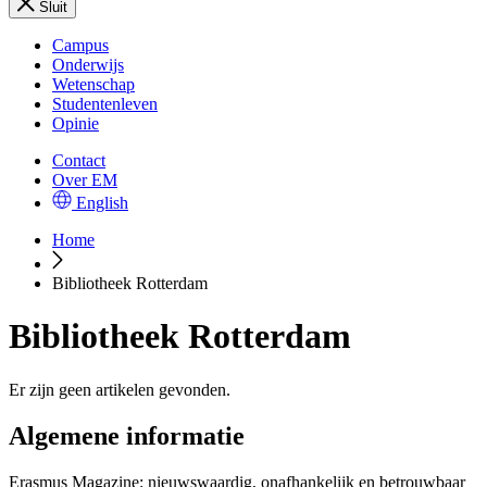
Sluit
Campus
Onderwijs
Wetenschap
Studentenleven
Opinie
Contact
Over EM
English
Home
Bibliotheek Rotterdam
Bibliotheek Rotterdam
Er zijn geen artikelen gevonden.
Algemene informatie
Erasmus Magazine: nieuwswaardig, onafhankelijk en betrouwbaar