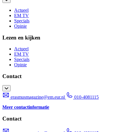
Actueel
EM TV
Specials
Opinie
Lezen en kijken
Actueel
EM TV
Specials
Opinie
Contact
erasmusmagazine@em.eur.nl
010-4081115
Meer contactinformatie
Contact