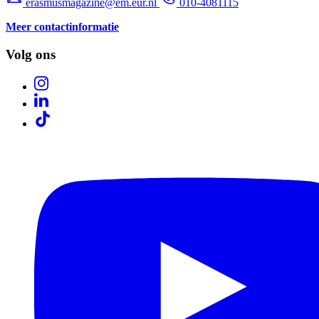
erasmusmagazine@em.eur.nl
010-4081115
Meer contactinformatie
Volg ons