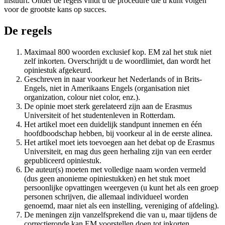
instuurt. Onder de regels vindt u de procedure die u kunt volgen
voor de grootste kans op succes.
De regels
Maximaal 800 woorden exclusief kop. EM zal het stuk niet
zelf inkorten. Overschrijdt u de woordlimiet, dan wordt het
opiniestuk afgekeurd.
Geschreven in naar voorkeur het Nederlands of in Brits-
Engels, niet in Amerikaans Engels (organisation niet
organization, colour niet color, enz.).
De opinie moet sterk gerelateerd zijn aan de Erasmus
Universiteit of het studentenleven in Rotterdam.
Het artikel moet een duidelijk standpunt innemen en één
hoofdboodschap hebben, bij voorkeur al in de eerste alinea.
Het artikel moet iets toevoegen aan het debat op de Erasmus
Universiteit, en mag dus geen herhaling zijn van een eerder
gepubliceerd opiniestuk.
De auteur(s) moeten met volledige naam worden vermeld
(dus geen anonieme opiniestukken) en het stuk moet
persoonlijke opvattingen weergeven (u kunt het als een groep
personen schrijven, die allemaal individueel worden
genoemd, maar niet als een instelling, vereniging of afdeling).
De meningen zijn vanzelfsprekend die van u, maar tijdens de
correctieronde kan EM voorstellen doen tot inkorten,