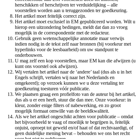
herschikken of herschrijven ter verduidelijking – alle
voorstellen worden aan u teruggezonden ter goedkeuring.
Het artikel moet feitelijk correct zijn.
Het artikel moet exclusief in EM gepubliceerd worden. Wilt u
hierop een uitzondering bedingen, meldt dat dan zo vroeg
mogelijk in de correspondentie met de redacteur.
Gebruik geen wetenschappelijke annotatie maar verwijs
indien nodig in de tekst zelf naar bronnen (bij voorkeur met
hyperlinks voor de leesbaarheid) om uw standpunt te
onderbouwen.
U mag zelf een kop voorstellen, maar EM kan die afwijzen (u
kunt ons voorstel ook afwijzen).
Wij vertalen het artikel naar de ‘andere’ taal (dus als u in het
Engels schrijft, vertalen wij naar het Nederlands en
omgekeerd); op verzoek kunnen we u deze vertaling ter
goedkeuring toesturen vóór publicatie.
We plaatsen graag een profielfoto van de auteur bij het artikel,
dus als u er een heeft, stuur die dan mee. Onze voorkeur: in
kleur, zonder enige filters of nabewerking, en zo groot
mogelijk formaat omwille van de beeldkwaliteit.
Als we het artikel ongeschikt achten voor publicatie – omdat
het bijvoorbeeld te vaag of moeilijk te begrijpen is, feitelijk
onjuist, oproept tot geweld en/of haat of dat rechtvaardigt, of
geen duidelijke mening bevat – behouden we ons het recht
voor het niet te publiceren.