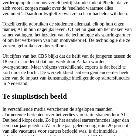
verderop op de campus vertelt bedrijfskundestudent Phedra dat ze
zich vooral zorgen maakt over de ‘snelheid waarmee alles
verandert’. Daardoor twijfelt ze wat ze na haar bachelor wil doen.
Tegelijkertijd gebruiken de studenten allemaal, elk op hun eigen
manier, AI in hun dagelijks leven. Of het nu gaat om het maken van
samenvattingen, het inzetten van de technologie als sparringpartner
of om het verbeteren van hun motivatiebrief. De technologie die ze
vrezen, gebruiken ze dus zelf ook.
Uit cijfers van het CBS blijkt dat de helft van de jongeren tussen de
18 en 25 jaar denkt dat hun werk door AI kan worden
overgenomen. Maar volgens verschillende experts is dat beeld te
kort door de bocht. De werkelijkheid laat een genuanceerder beeld
zien van de impact van kunstmatige intelligentie op startersfuncties
in Nederland.
Te simplistisch beeld
In verschillende media verschenen de afgelopen maanden
alarmerende berichten over het verlies van startersbanen door AI.
Dat beeld klopt deels. Zo ligt het aandeel startersfuncties lager dan
een paar jaar geleden. Waar drie jaar geleden nog ruim 20 procent
van alle vacatures voor starters bedoeld was, is dit inmiddels