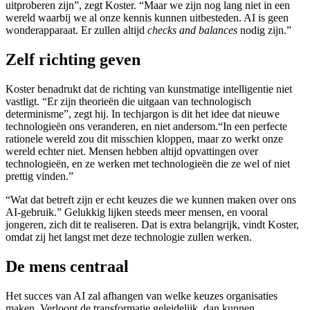
uitproberen zijn”, zegt Koster. “Maar we zijn nog lang niet in een
wereld waarbij we al onze kennis kunnen uitbesteden. AI is geen
wonderapparaat. Er zullen altijd
checks and balances
nodig zijn.”
Zelf richting geven
Koster benadrukt dat de richting van kunstmatige intelligentie niet
vastligt. “Er zijn theorieën die uitgaan van technologisch
determinisme”, zegt hij. In techjargon is dit het idee dat nieuwe
technologieën ons veranderen, en niet andersom.“In een perfecte
rationele wereld zou dit misschien kloppen, maar zo werkt onze
wereld echter niet. Mensen hebben altijd opvattingen over
technologieën, en ze werken met technologieën die ze wel of niet
prettig vinden.”
“Wat dat betreft zijn er echt keuzes die we kunnen maken over ons
AI-gebruik.” Gelukkig lijken steeds meer mensen, en vooral
jongeren, zich dit te realiseren. Dat is extra belangrijk, vindt Koster,
omdat zij het langst met deze technologie zullen werken.
De mens centraal
Het succes van AI zal afhangen van welke keuzes organisaties
maken. Verloopt de transformatie geleidelijk, dan kunnen