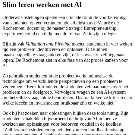
Slim leren werken met AI
Onderwijsinstellingen spelen een cruciale rol in de voorbereiding
van studenten op een veranderende arbeidsmarkt. Maurice de
Rochemont, docent bij de master Strategic Entrepreneurship,
experimenteert al een tijdje met de rol van AI in zijn colleges.
Bij zijn vak
Validation and Pivoting
moeten studenten in vier weken
tijd een probleem identificeren en oplossen. Dit kunnen
maatschappelijke vraagstukken zijn, of iets waar ze zelf tegenaan
lopen. De Rochemont ziet in elke fase van dat proces kansen voor
AI.
Zo gebruiken studenten in de probleemverkenningsfase de
technologie om verschillende perspectieven op een probleem te
verkennen. “Eerst formuleren de studenten zelf aannames over het
probleem en de doelgroep. Vervolgens vragen ze een AI-systeem
om hetzelfde vraagstuk te beoordelen. Daarna kijken ze kritisch naar
welke ideeën en invalshoeken bruikbaar zijn en welke niet.”
Ook bij het zoeken naar oplossingen blijken deze tools nuttig. Zijn
studenten schakelden bijvoorbeeld de hulp van AI in toen ze
werkten aan oplossingen voor bedorven voedsel in de koelkast.
“Zelf kwamen studenten op het idee van een houdbaarheids-app
voor consumenten. AI stelde daarentegen voor om een product te