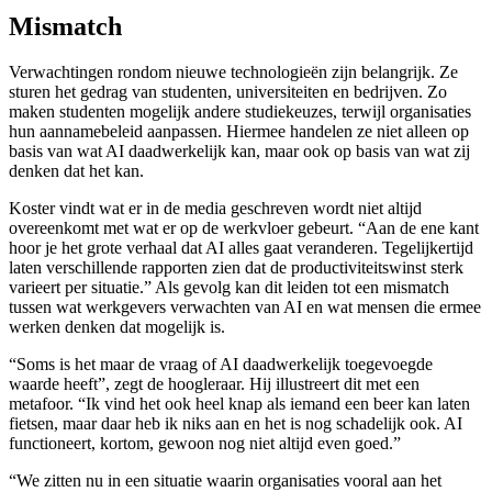
Mismatch
Verwachtingen rondom nieuwe technologieën zijn belangrijk. Ze
sturen het gedrag van studenten, universiteiten en bedrijven. Zo
maken studenten mogelijk andere studiekeuzes, terwijl organisaties
hun aannamebeleid aanpassen. Hiermee handelen ze niet alleen op
basis van wat AI daadwerkelijk kan, maar ook op basis van wat zij
denken dat het kan.
Koster vindt wat er in de media geschreven wordt niet altijd
overeenkomt met wat er op de werkvloer gebeurt. “Aan de ene kant
hoor je het grote verhaal dat AI alles gaat veranderen. Tegelijkertijd
laten verschillende rapporten zien dat de productiviteitswinst sterk
varieert per situatie.” Als gevolg kan dit leiden tot een mismatch
tussen wat werkgevers verwachten van AI en wat mensen die ermee
werken denken dat mogelijk is.
“Soms is het maar de vraag of AI daadwerkelijk toegevoegde
waarde heeft”, zegt de hoogleraar. Hij illustreert dit met een
metafoor. “Ik vind het ook heel knap als iemand een beer kan laten
fietsen, maar daar heb ik niks aan en het is nog schadelijk ook. AI
functioneert, kortom, gewoon nog niet altijd even goed.”
“We zitten nu in een situatie waarin organisaties vooral aan het