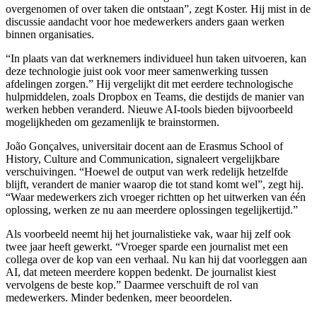
overgenomen of over taken die ontstaan”, zegt Koster. Hij mist in de
discussie aandacht voor hoe medewerkers anders gaan werken
binnen organisaties.
“In plaats van dat werknemers individueel hun taken uitvoeren, kan
deze technologie juist ook voor meer samenwerking tussen
afdelingen zorgen.” Hij vergelijkt dit met eerdere technologische
hulpmiddelen, zoals Dropbox en Teams, die destijds de manier van
werken hebben veranderd. Nieuwe AI-tools bieden bijvoorbeeld
mogelijkheden om gezamenlijk te brainstormen.
João Gonçalves, universitair docent aan de Erasmus School of
History, Culture and Communication, signaleert vergelijkbare
verschuivingen. “Hoewel de output van werk redelijk hetzelfde
blijft, verandert de manier waarop die tot stand komt wel”, zegt hij.
“Waar medewerkers zich vroeger richtten op het uitwerken van één
oplossing, werken ze nu aan meerdere oplossingen tegelijkertijd.”
Als voorbeeld neemt hij het journalistieke vak, waar hij zelf ook
twee jaar heeft gewerkt. “Vroeger sparde een journalist met een
collega over de kop van een verhaal. Nu kan hij dat voorleggen aan
AI, dat meteen meerdere koppen bedenkt. De journalist kiest
vervolgens de beste kop.” Daarmee verschuift de rol van
medewerkers. Minder bedenken, meer beoordelen.