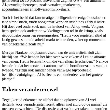
gehalveerd tot 10 procent. Bovendien zag het UWV een afname in
AI-gevoelige beroepen, zoals vertalers, marketeers,
accountmanagers en softwareontwikkelaars.
Toch is het beeld dat kunstmatige intelligentie de enige boosdoener
is te simplistisch, vindt hoogleraar Werk en instituties Ferry Koster.
Hij doet veel onderzoek naar de invloed van AI op werk. Volgens
hem spelen ook andere ontwikkelingen een rol in de krimp, zoals
geopolitieke onrust en reorganisaties. “Het is voor jongeren altijd al
lastig geweest om de arbeidsmarkt te betreden, zeker op momenten
van onzekerheid zoals nu.”
Mervyn Nankoe, loopbaanadviseur aan de universiteit, sluit zich
hierbij aan. “We hebben het hier over twee zaken: AI en de afname
van banen. Het is belangrijk om die van elkaar te scheiden.” Nankoe
benadrukt dat het eerste niet automatisch de hoofdoorzaak is van het
tweede. “Er zijn ook minder banen vanwege bijvoorbeeld
bedrijfsbezuinigingen. AI is slechts een onderdeel van het grotere
plaatje.”
Taken veranderen wel
Tegelijkertijd erkennen ze allebei dat de opkomst van AI wel
degelijk voor veranderingen zorgt, alleen niet altijd op de manier die
mensen verwachten. “De discussie gaat vaak over taken die worden