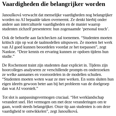
Vaardigheden die belangrijker worden
Janoušková verwacht dat menselijke vaardigheden nog belangrijker
worden nu AI bepaalde taken overneemt. Ze denkt hierbij onder
andere aan interculturele vaardigheden en de manier waarop
studenten zichzelf presenteren: hun zogenaamde ‘personal touch’.
Ook de behoefte aan factchecken zal toenemen. “Studenten moeten
kritisch zijn op wat de taalmodellen uitspuwen. Ze moeten het werk
van AI goed kunnen beoordelen voordat ze het toepassen”, zegt
Nankoe. “Deze kennis en ervaring kunnen ze opdoen tijdens hun
studie.”
De Rochemont traint zijn studenten daar expliciet in. Tijdens zijn
hoorcolleges analyseren ze verschillende prompts en onderzoeken
ze welke aannames en vooroordelen in de modellen schuilen.
“Studenten moeten weten waar ze mee werken. En soms sluiten hun
eigen ideeën gewoon beter aan bij het probleem van de doelgroep
dan wat AI voorstelt.”
Tot slot is aanpassingsvermogen cruciaal. “Het werklandschap
verandert snel. Het vermogen om met deze veranderingen om te
gaan, wordt steeds belangrijker. Onze tip aan studenten is om deze
vaardigheid te ontwikkelen”, zegt Janoušková.