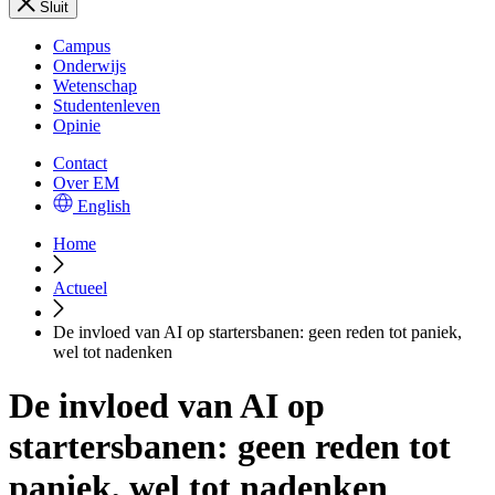
Sluit
Campus
Onderwijs
Wetenschap
Studentenleven
Opinie
Contact
Over EM
English
Home
Actueel
De invloed van AI op startersbanen: geen reden tot paniek,
wel tot nadenken
De invloed van AI op
startersbanen: geen reden tot
paniek, wel tot nadenken