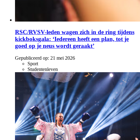
RSC/RVSV-leden wagen zich in de ring tijdens
kickboksgala: ‘Iedereen heeft een plan, tot je
goed op je neus wordt geraakt’
Gepubliceerd op:
21 mei 2026
Sport
Studentenleven