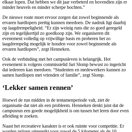
elkaar lopen. Dat hebben we dit jaar verbeterd en bovendien zijn er
minder heuvels en minder scherpe bochten.”
De nieuwe route moet ervoor zorgen dat zowel beginnende als
ervaren hardlopers prettig kunnen meedoen. De nadruk ligt daarbij
op laagdrempeligheid. “Er zijn weinig runs die zo goed geregeld
zijn en tegelijkertijd zo goedkoop zijn. We organiseren dit
evenement volledig op vrijwillige basis en proberen het zo
laagdrempelig mogelijk te houden voor zowel beginnende als
ervaren hardlopers”, zegt Henneken.
Ook de verbinding met het campusleven is belangrijk. Het
evenement is volgens commissielid Jari Slomp bewust zo ingericht
dat iedereen kan meedoen. “Studenten en medewerkers kunnen zo
samen hardlopen met vrienden of familie”, zegt Slomp.
‘Lekker samen rennen’
Hoewel de run midden in de tentamenperiode valt, ziet de
organisatie dat niet als een probleem. Henneken denkt juist dat de
campusrun een goede mogelijkheid is om tussen het leren door even
afleiding te zoeken.
Naast het recreatieve karakter is er ook ruimte voor competitie. Er
worden prijzen uitgereikt voor zowel de 5 kilometer als de 10